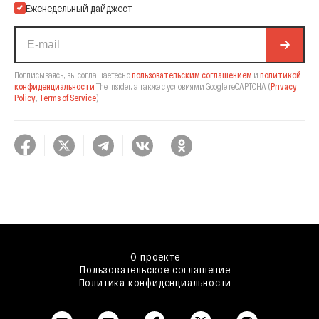
Еженедельный дайджест
Подписываясь, вы соглашаетесь с
пользовательским соглашением
и
политикой
конфиденциальности
The Insider,
а также с условиями Google reCAPTCHA
(
Privacy
Policy
,
Terms of Service
).
О проекте
Пользовательское соглашение
Политика конфиденциальности