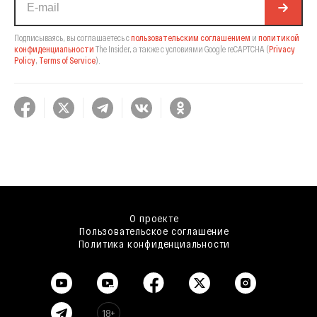
Подписываясь, вы соглашаетесь с
пользовательским соглашением
и
политикой
конфиденциальности
The Insider,
а также с условиями Google reCAPTCHA
(
Privacy
Policy
,
Terms of Service
).
О проекте
Пользовательское соглашение
Политика конфиденциальности
18+