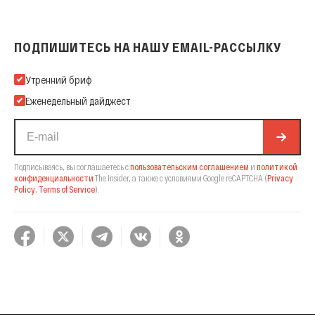
ПОДПИШИТЕСЬ НА НАШУ EMAIL-РАССЫЛКУ
Подпишитесь на нашу Email-рассылку
Утренний бриф
Еженедельный дайджест
Подписываясь, вы соглашаетесь с
пользовательским соглашением
и
политикой
конфиденциальности
The Insider,
а также с условиями Google reCAPTCHA
(
Privacy
Policy
,
Terms of Service
).