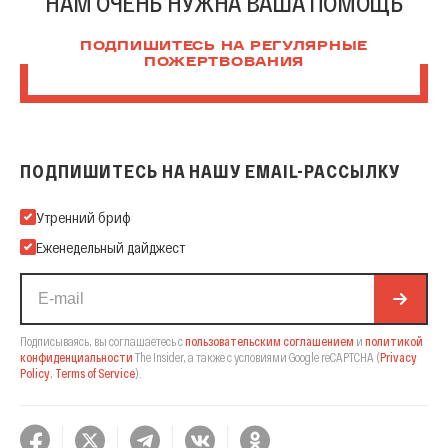
НАМ ОЧЕНЬ НУЖНА ВАША ПОМОЩЬ
ПОДПИШИТЕСЬ НА РЕГУЛЯРНЫЕ
ПОЖЕРТВОВАНИЯ
ПОДПИШИТЕСЬ НА НАШУ EMAIL-РАССЫЛКУ
Подпишитесь на нашу Email-рассылку
Утренний бриф
Еженедельный дайджест
Подписываясь, вы соглашаетесь с
пользовательским соглашением
и
политикой
конфиденциальности
The Insider,
а также с условиями Google reCAPTCHA
(
Privacy
Policy
,
Terms of Service
).