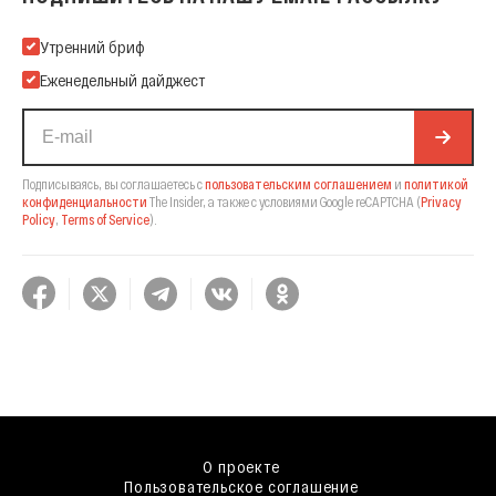
Подпишитесь на нашу Email-рассылку
Утренний бриф
Еженедельный дайджест
Подписываясь, вы соглашаетесь с
пользовательским соглашением
и
политикой
конфиденциальности
The Insider,
а также с условиями Google reCAPTCHA
(
Privacy
Policy
,
Terms of Service
).
О проекте
Пользовательское соглашение