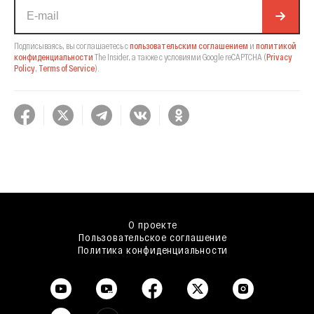
Подписываясь, вы соглашаетесь с
пользовательским соглашением
и
политикой
конфиденциальности
The Insider,
а также с условиями Google reCAPTCHA
(
Privacy
Policy
,
Terms of Service
).
О проекте
Пользовательское соглашение
Политика конфиденциальности