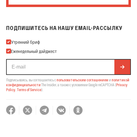
ПОДПИШИТЕСЬ НА НАШУ EMAIL-РАССЫЛКУ
Подпишитесь на нашу Email-рассылку
Утренний бриф
Еженедельный дайджест
Подписываясь, вы соглашаетесь с
пользовательским соглашением
и
политикой
конфиденциальности
The Insider,
а также с условиями Google reCAPTCHA
(
Privacy
Policy
,
Terms of Service
).