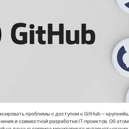
ксировать проблемы с доступом к GitHub — крупней
ения и совместной разработки IT-проектов. Об это
ой на данные сервиса мониторинга интернет-цензуры