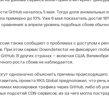
ти GitHub началось 5 мая. Тогда доля аномальных 
а примерно до 10%. Уже 6 мая показатель достиг 16
я сравнения: в апреле уровень подобных сбоев обычн
ссии также сообщают о проблемах с доступом к ре
. При этом сервис Downdetector не фиксирует глоб
 GitHub. В других странах — включая США, Великобр
чного роста сбоев не наблюдается.
огут однозначно объяснить причины происходящего. 
тавитель проекта RKS Global предположил, что речь
измах маскировки трафика через GitHub, либо об ус
ых подсетей CDN-сервисов, из-за чего могла постра