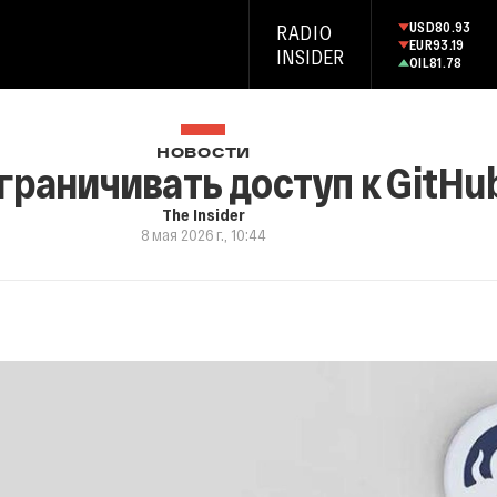
USD
80.93
RADIO
EUR
93.19
INSIDER
OIL
81.78
НОВОСТИ
граничивать доступ к GitHu
The Insider
8 мая 2026 г., 10:44