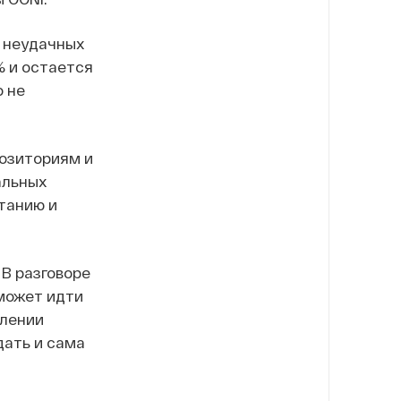
и неудачных
% и остается
о не
позиториям и
альных
итанию и
В разговоре
 может идти
илении
дать и сама