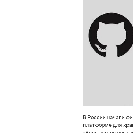
В России начали фи
платформе для хран
«Вёрстка» со ссылк