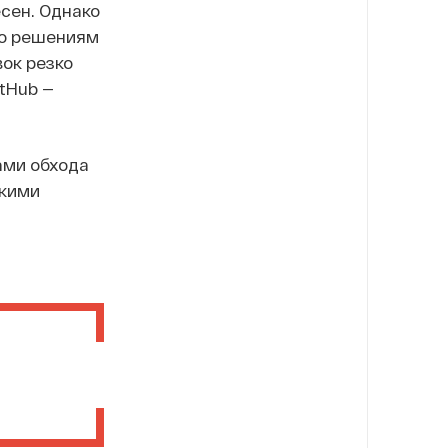
сен. Однако
по решениям
ок резко
itHub —
ами обхода
скими