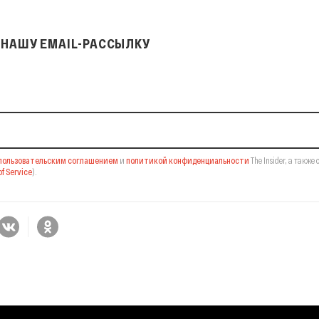
НАШУ EMAIL-РАССЫЛКУ
il-рассылку
пользовательским соглашением
и
политикой конфиденциальности
The Insider,
а также 
f Service
).