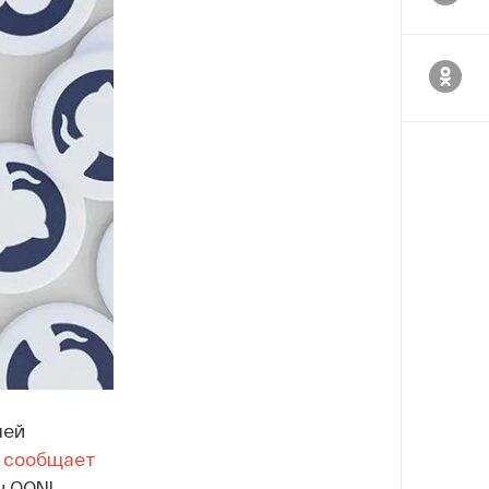
шей
м
сообщает
 OONI.