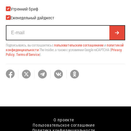
Подпишитесь на нашу Email-рассылку
Утренний бриф
Еженедельный дайджест
Подписываясь, вы соглашаетесь с
пользовательским соглашением
и
политикой
конфиденциальности
The Insider,
а также с условиями Google reCAPTCHA
(
Privacy
Policy
,
Terms of Service
).
О проекте
Пользовательское соглашение
Политика конфиденциальности