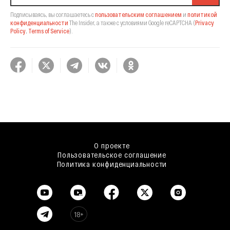
Подписываясь, вы соглашаетесь с
пользовательским соглашением
и
политикой
конфиденциальности
The Insider,
а также с условиями Google reCAPTCHA
(
Privacy
Policy
,
Terms of Service
).
О проекте
Пользовательское соглашение
Политика конфиденциальности
18+