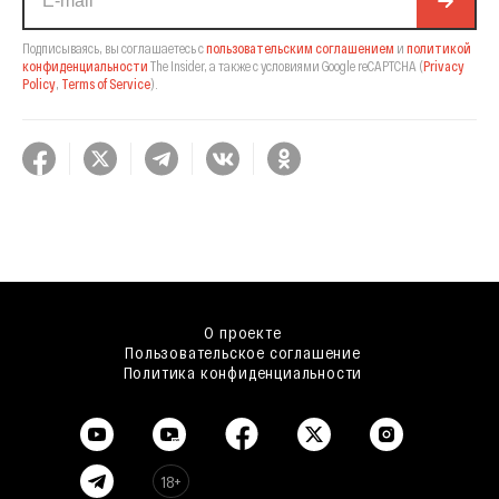
Подписываясь, вы соглашаетесь с
пользовательским соглашением
и
политикой
конфиденциальности
The Insider,
а также с условиями Google reCAPTCHA
(
Privacy
Policy
,
Terms of Service
).
О проекте
Пользовательское соглашение
Политика конфиденциальности
18+