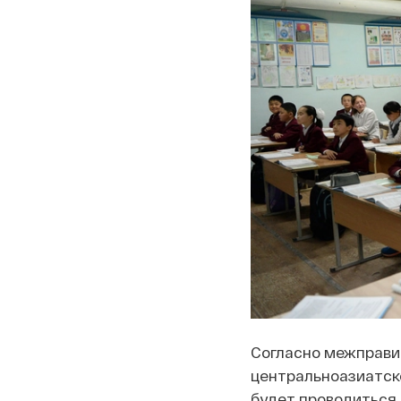
Согласно межправи
центральноазиатско
будет проводиться 