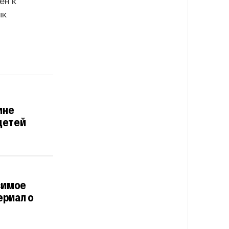
ен к
ык
ине
детей
симое
ериал о