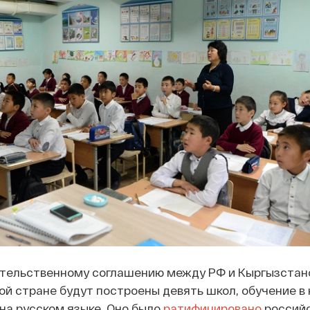
тельственному соглашению между РФ и Кыргызстано
й стране будут построены девять школ, обучение в
на русском языке. Оно было
ратифицировано
россий