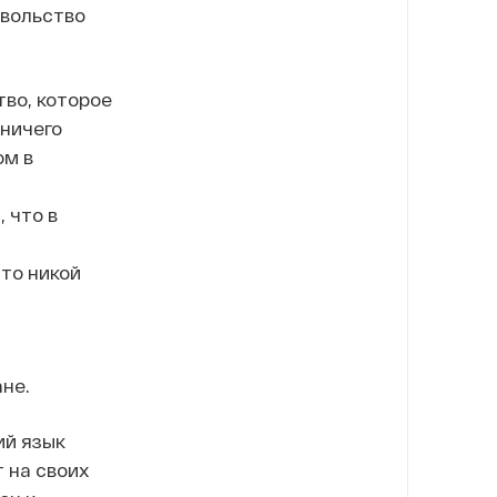
овольство
во, которое
 ничего
ом в
 что в
что никой
ане.
ий язык
 на своих