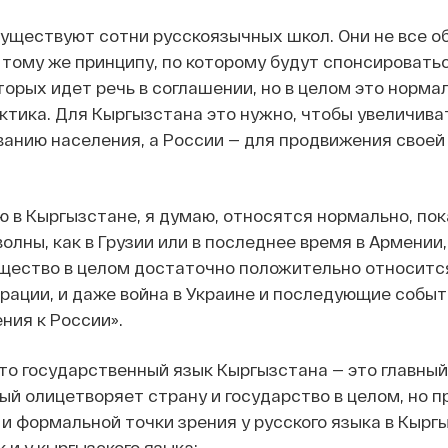
существуют сотни русскоязычных школ. Они не все о
тому же принципу, по которому будут спонсировать
торых идет речь в соглашении, но в целом это норма
тика. Для Кыргызстана это нужно, чтобы увеличиват
анию населения, а России — для продвижения своей
 в Кыргызстане, я думаю, относятся нормально, пок
олны, как в Грузии или в последнее время в Армении,
щество в целом достаточно положительно относитс
ации, и даже война в Украине и последующие событ
ния к России».
то государственный язык Кыргызстана — это главный
ый олицетворяет страну и государство в целом, но п
и формальной точки зрения у русского языка в Кырг
к и у кыргызского языка: