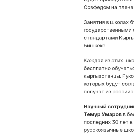
Совфедом на плена
Занятия в школах б
государственными 
стандартами Кыргыз
Бишкеке.
Каждая из этих шко
бесплатно обучатьс
кыргызстанцы. Рук
которых будут согл
получат из российс
Научный сотрудник
Темур Умаров
в бе
последних 30 лет в
русскоязычные шко