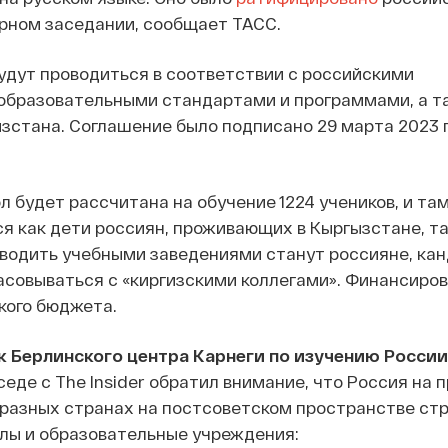
рном заседании, сообщает ТАСС.
удут проводиться в соответствии с российскими
образовательными стандартами и программами, а т
стана. Соглашение было подписано 29 марта 2023 г
л будет рассчитана на обучение 1224 учеников, и та
я как дети россиян, проживающих в Кыргызстане, та
оводить учебными заведениями станут россияне, ка
асовываться с «киргизскими коллегами». Финансиро
кого бюджета.
 Берлинского центра Карнеги по изучению России
седе с The Insider обратил внимание, что Россия на
 разных странах на постсоветском пространстве ст
лы и образовательные учреждения: