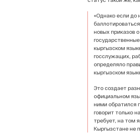
«Однако если до 
баллотироваться
новых приказов 
государственные
кыргызском языке
госслужащих, ра
определяло прави
кыргызском языке
Это создает раз
официальном язык
ними обратился г
говорит только н
требует, на том 
Кыргызстане не 