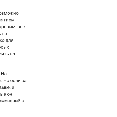
возможно
нятием
аровым, все
 на
ко для
орых
рить на
 На
. Но если за
зыке, а
рые он
изменений в