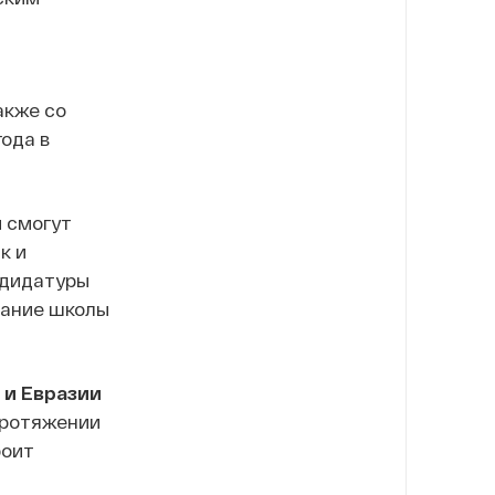
акже со
ода в
м смогут
к и
ндидатуры
вание школы
 и Евразии
 протяжении
роит