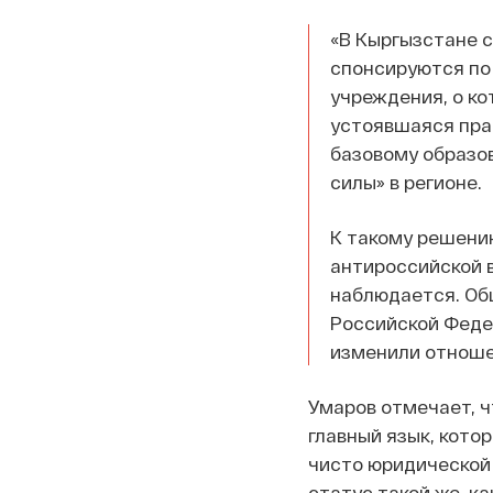
«В Кыргызстане 
спонсируются по 
учреждения, о ко
устоявшаяся прак
базовому образов
силы» в регионе.
К такому решению
антироссийской в
наблюдается. Об
Российской Федер
изменили отноше
Умаров отмечает, ч
главный язык, котор
чисто юридической 
статус такой же, ка