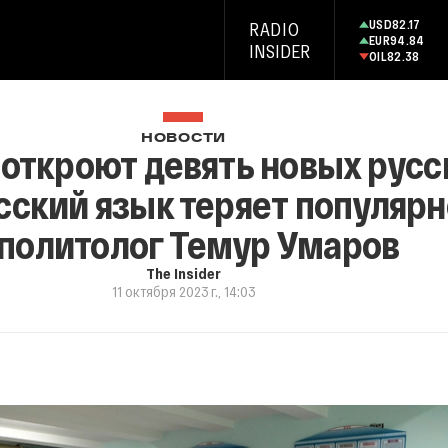
USD
82.17
RADIO
EUR
94.84
INSIDER
OIL
82.38
НОВОСТИ
 откроют девять новых рус
сский язык теряет популярн
 политолог Темур Умаров
The Insider
11 октября 2023 г., 14:03