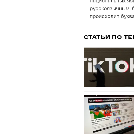
национальных язы
русскоязычным, б
происходит буква
СТАТЬИ ПО Т