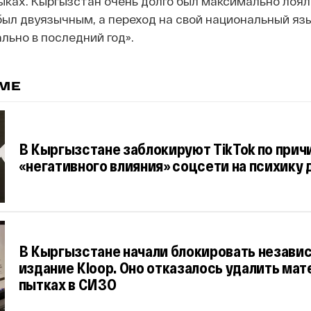
ках. Кыргызстан очень долго был максимально лоял
ыл двуязычным, а переход на свой национальный яз
льно в последний год».
ЕМЕ
В Кыргызстане заблокируют TikTok по прич
«негативного влияния» соцсети на психику 
В Кыргызстане начали блокировать незави
издание Kloop. Оно отказалось удалить мат
пытках в СИЗО