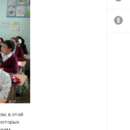
м, в этой
 которых
ским