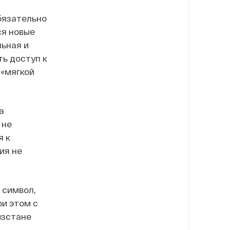
бязательно
ся новые
льная и
ь доступ к
 «мягкой
а
 не
я к
ия не
 символ,
ри этом с
ызстане