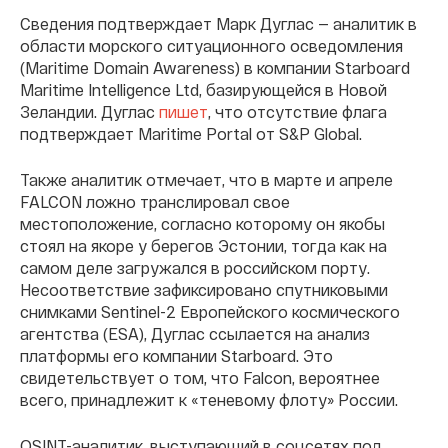
Сведения подтверждает Марк Дуглас — аналитик в
области морского ситуационного осведомления
(Maritime Domain Awareness) в компании Starboard
Maritime Intelligence Ltd, базирующейся в Новой
Зеландии. Дуглас
пишет
, что отсутствие флага
подтверждает Maritime Portal от S&P Global.
Также аналитик отмечает, что в марте и апреле
FALCON ложно транслировал свое
местоположение, согласно которому он якобы
стоял на якоре у берегов Эстонии, тогда как на
самом деле загружался в российском порту.
Несоответствие зафиксировано спутниковыми
снимками Sentinel-2 Европейского космического
агентства (ESA), Дуглас ссылается на анализ
платформы его компании Starboard. Это
свидетельствует о том, что Falcon, вероятнее
всего, принадлежит к «теневому флоту» России.
OSINT-аналитик, выступающий в соцсетях под