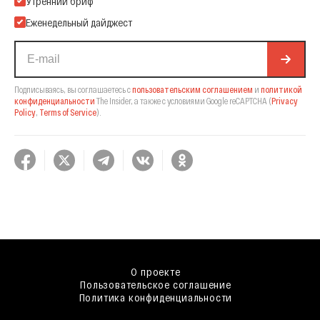
Утренний бриф
Еженедельный дайджест
Подписываясь, вы соглашаетесь с
пользовательским соглашением
и
политикой
конфиденциальности
The Insider,
а также с условиями Google reCAPTCHA
(
Privacy
Policy
,
Terms of Service
).
О проекте
Пользовательское соглашение
Политика конфиденциальности