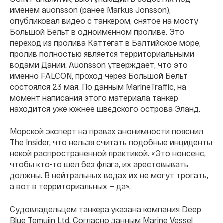
именем auonsson (ранее Markus Jonsson),
опубликовал видео с танкером, снятое на мосту
Большой Бельт в одноименном проливе. Это
переход из пролива Каттегат в Балтийское море,
пролив полностью является территориальными
водами Дании. Auonsson утверждает, что это
именно FALCON, проход через Большой Бельт
состоялся 23 мая. По данным MarineTraffic, на
момент написания этого материала танкер
находится уже южнее шведского острова Эланд.
Морской эксперт на правах анонимности пояснил
The Insider, что нельзя считать подобные инциденты
некой распространенной практикой. «Это нонсенс,
чтобы кто-то шел без флага, их арестовывать
должны. В нейтральных водах их не могут трогать,
а вот в территориальных — да».
Судовладельцем танкера указана компания Deep
Blue Temujin Ltd. Согласно данным Marine Vessel