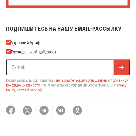
ПОДПИШИТЕСЬ НА НАШУ EMAIL-РАССЫЛКУ
Подпишитесь на нашу Email-рассылку
Утренний бриф
Еженедельный дайджест
Подписываясь, вы соглашаетесь с
пользовательским соглашением
и
политикой
конфиденциальности
The Insider,
а также с условиями Google reCAPTCHA
(
Privacy
Policy
,
Terms of Service
).