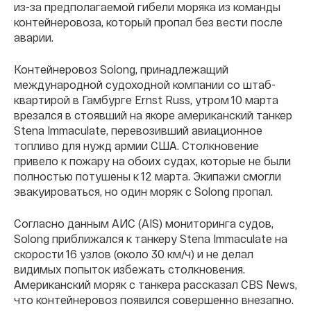
из-за предполагаемой гибели моряка из команды
контейнеровоза, который пропал без вести после
аварии.
Контейнеровоз Solong, принадлежащий
международной судоходной компании со штаб-
квартирой в Гамбурге Ernst Russ, утром 10 марта
врезался в стоявший на якоре американский танкер
Stena Immaculate, перевозивший авиационное
топливо для нужд армии США. Столкновение
привело к пожару на обоих судах, которые не были
полностью потушены к 12 марта. Экипажи смогли
эвакуироваться, но один моряк с Solong пропал.
Согласно данным АИС (AIS) мониторинга судов,
Solong приближался к танкеру Stena Immaculate на
скорости 16 узлов (около 30 км/ч) и не делал
видимых попыток избежать столкновения.
Американский моряк с танкера рассказал CBS News,
что контейнеровоз появился совершенно внезапно.