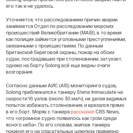
его так и не удалось.
Уточняется, что расследованием причин аварии
занимается Отдел по расследованию морских
происшествий Великобритании (MAIB), в то время
как полиция займется уголовными преступлениями,
связанными с происшествием. По данным
британской береговой охраны, пожар на обоих
судах, пострадавших при столкновении, затухает,
однако на борту Solong всё еще видны очаги
возгорания.
Согласно данным АИС (AIS) мониторинга судов,
Solong приближался к танкеру Stena Immaculate на
скорости 16 узлов (около 30 км/ч), не делая видимых
попыток избежать столкновения, и врезался прямо
в его борт. Моряк с танкера
рассказал
CBS News,
что «огромное судно появилось как гром среди
ясного неба». По его словам, экипаж танкера
покинул его на спасательных шлюпках примерно