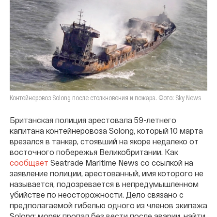
Контейнеровоз Solong после столкновения и пожара. Фото: Sky News
Британская полиция арестовала 59-летнего
капитана контейнеровоза Solong, который 10 марта
врезался в танкер, стоявший на якоре недалеко от
восточного побережья Великобритании. Как
сообщает
Seatrade Maritime News со ссылкой на
заявление полиции, арестованный, имя которого не
называется, подозревается в непредумышленном
убийстве по неосторожности. Дело связано с
предполагаемой гибелью одного из членов экипажа
Solong: моряк пропал без вести после аварии, найти