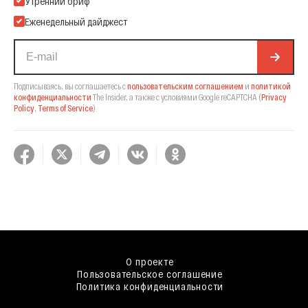
Утренний бриф
Еженедельный дайджест
Подписываясь, вы соглашаетесь с
пользовательским соглашением
и
политикой
конфиденциальности
The Insider,
а также с условиями Google reCAPTCHA
(
Privacy
Policy
,
Terms of Service
).
О проекте
Пользовательское соглашение
Политика конфиденциальности