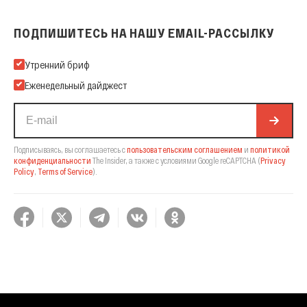
ПОДПИШИТЕСЬ НА НАШУ EMAIL-РАССЫЛКУ
Подпишитесь на нашу Email-рассылку
Утренний бриф
Еженедельный дайджест
Подписываясь, вы соглашаетесь с
пользовательским соглашением
и
политикой
конфиденциальности
The Insider,
а также с условиями Google reCAPTCHA
(
Privacy
Policy
,
Terms of Service
).