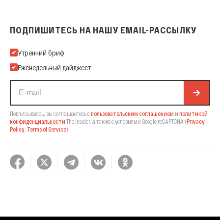
ПОДПИШИТЕСЬ НА НАШУ EMAIL-РАССЫЛКУ
Подпишитесь на нашу Email-рассылку
Утренний бриф
Еженедельный дайджест
Подписываясь, вы соглашаетесь с
пользовательским соглашением
и
политикой
конфиденциальности
The Insider,
а также с условиями Google reCAPTCHA
(
Privacy
Policy
,
Terms of Service
).