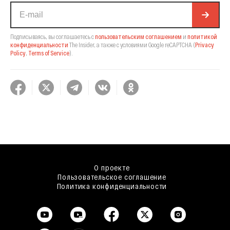
Подписываясь, вы соглашаетесь с
пользовательским соглашением
и
политикой
конфиденциальности
The Insider,
а также с условиями Google reCAPTCHA
(
Privacy
Policy
,
Terms of Service
).
О проекте
Пользовательское соглашение
Политика конфиденциальности