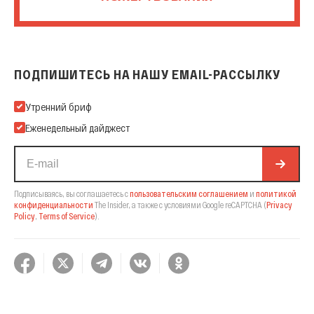
ПОДПИШИТЕСЬ НА НАШУ EMAIL-РАССЫЛКУ
Подпишитесь на нашу Email-рассылку
Утренний бриф
Еженедельный дайджест
Подписываясь, вы соглашаетесь с
пользовательским соглашением
и
политикой
конфиденциальности
The Insider,
а также с условиями Google reCAPTCHA
(
Privacy
Policy
,
Terms of Service
).