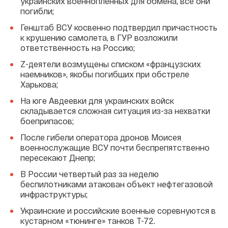
украинских военнопленных для обмена, все они
погибли;
Генштаб ВСУ косвенно подтвердил причастность
к крушению самолета, в ГУР возложили
ответственность на Россию;
Z-деятели возмущены списком «французских
наемников», якобы погибших при обстреле
Харькова;
На юге Авдеевки для украинских войск
складывается сложная ситуация из-за нехватки
боеприпасов;
После гибели оператора дронов Моисея
военнослужащие ВСУ почти беспрепятственно
пересекают Днепр;
В России четвертый раз за неделю
беспилотниками атакован объект нефтегазовой
инфраструктуры;
Украинские и российские военные соревнуются в
кустарном «тюнинге» танков Т-72.