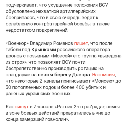
подчеркивает, что ухудшение положения ВСУ
обусловлено нехваткой артиллерийских
боеприпасов, что в свою очередь ведет к
ослаблению контрбатарейной борьбы, а также
недостатком подкреплений.
«Военкор» Владимир Романов
пишет
, что после
гибели под
Крынками
российского оператора
дронов с позывным «Моисей» его группа «выведена
из строя», что позволяет ВСУ почти
беспрепятственно производить ротацию на
плацдарме на
левом берегу Днепра
.
Напомним
,
что некоторые Z-каналы приписывают «Моисею» до
50 потопленных лодок и более 400 убитых и
раненых украинских военных.
Как
пишут
в Z-канале «Ратник 2-го раZряда», земля
в зоне боевых действий превратилась в «не до
конца замерзший говнолин».