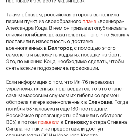
пропавших без вести украинцев».
Таким образом, российская сторона выполнила
первый пункт из своеобразного
плана
«военкора»
Александра Коца. В нем он призывал опубликовать
списки погибших, доказательства того, что Украину
поставили в известность о доставке
военнопленных в
Белгород
с помощью этого
самолета и выложить кадры их посадки на борт.
Это, по мнению Коца, необходимо сделать, чтобы
снять всякие подозрения в провокации.
Если информация о том, что Ил-76 перевозил
украинских пленных, подтвердится, то это станет
самым массовым случаем их гибели со времен
обстрела лагеря военнопленных в
Еленовке
. Тогда
погибли 53 человека и еще 130 пострадали.
Российские пропагандисты обвинили в обстреле
ВСУ, а потом
привезли
в
Еленовку
актера Стивена
Сигала, но так и не предоставили доступ
специалистам ООН и Красного Креста.