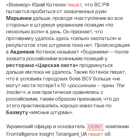
«Военкор» Юрий Котенок
пишет
, что ВС РФ
пытаются пробиться от захваченных руин
Марьинки
дальше, проводя «наступление во все
стороны» и штурмуя украинские позиции «по
несколько волн» в день. Он признает, что
противнику удалось здесь «сильно окопаться» и
результатов этих штурмов пока нет. Происходящее
в
Авдеевке
Котенок называет «боданием» — после
захвата российскими военными позиций у
ресторана «Царская охота»
продвинуться
дальше им пока не удалось. Также Котенок пишет,
что в условиях городских боев ВСУ больше «не
могут нести потери 1 к 10
<россиянам — прим. The
Insider>
», и они практически сравнялись с
российскими, таким образом признавая, что до
этого практиковались хорошо известные по
Бахмуту
«мясные штурмы».
Украинский офицер и основатель
-компании
OSINT
Frontelligence Insight Tatarigami_UA
пишет
об