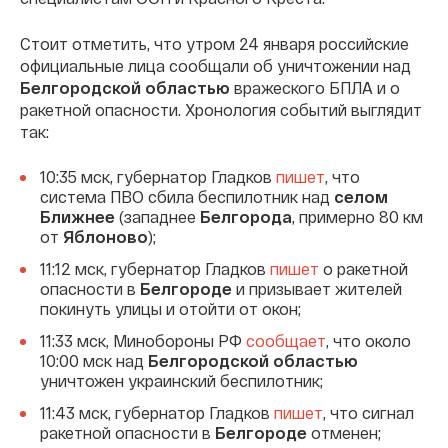
Стоит отметить, что утром 24 января российские
официальные лица сообщали об уничтожении над
Белгородской областью
вражеского БПЛА и о
ракетной опасности. Хронология событий выглядит
так:
10:35 мск, губернатор Гладков
пишет
, что
система ПВО сбила беспилотник над
селом
Ближнее
(западнее
Белгорода
, примерно 80 км
от
Яблоново
);
11:12 мск, губернатор Гладков
пишет
о ракетной
опасности в
Белгороде
и призывает жителей
покинуть улицы и отойти от окон;
11:33 мск, Минобороны РФ
сообщает
, что около
10:00 мск над
Белгородской областью
уничтожен украинский беспилотник;
11:43 мск, губернатор Гладков
пишет
, что сигнал
ракетной опасности в
Белгороде
отменен;