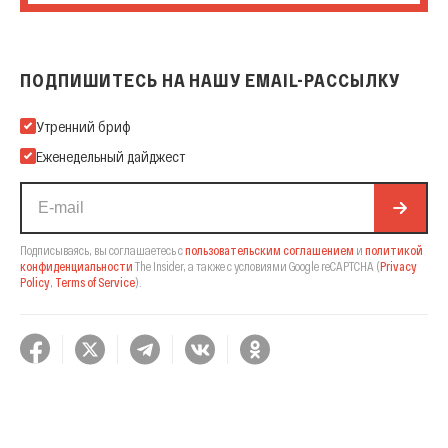
ПОДПИШИТЕСЬ НА НАШУ EMAIL-РАССЫЛКУ
Подпишитесь на нашу Email-рассылку
Утренний бриф
Еженедельный дайджест
Подписываясь, вы соглашаетесь с
пользовательским соглашением
и
политикой
конфиденциальности
The Insider,
а также с условиями Google reCAPTCHA
(
Privacy
Policy
,
Terms of Service
).