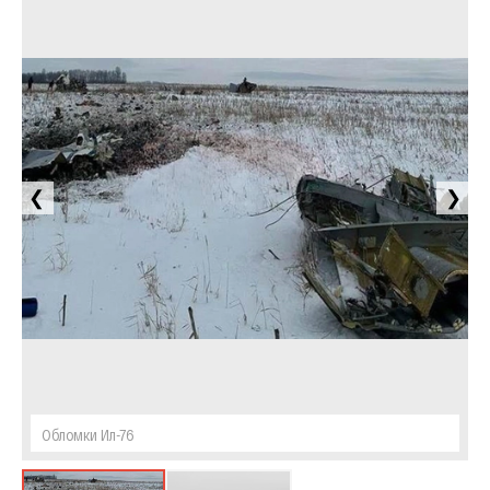
❮
❯
Обломки Ил-76