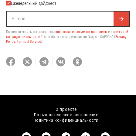
Еженедельный дайджест
Подписываясь, вы соглашаетесь с
пользовательским соглашением
и
политикой
конфиденциальности
The Insider,
а также с условиями Google reCAPTCHA
(
Privacy
Policy
,
Terms of Service
).
О проекте
Пользовательское соглашение
Политика конфиденциальности