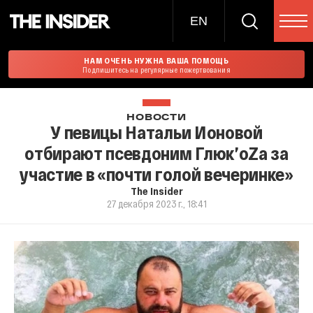
EN
НАМ ОЧЕНЬ НУЖНА ВАША ПОМОЩЬ
Подпишитесь на регулярные пожертвования
НОВОСТИ
У певицы Натальи Ионовой
отбирают псевдоним Глюк’oZa за
участие в «почти голой вечеринке»
The Insider
27 декабря 2023 г., 18:41