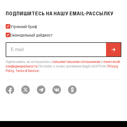
ПОДПИШИТЕСЬ НА НАШУ EMAIL-РАССЫЛКУ
Подпишитесь на нашу Email-рассылку
Утренний бриф
Еженедельный дайджест
Подписываясь, вы соглашаетесь с
пользовательским соглашением
и
политикой
конфиденциальности
The Insider,
а также с условиями Google reCAPTCHA
(
Privacy
Policy
,
Terms of Service
).