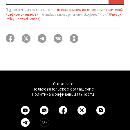
Подписываясь, вы соглашаетесь с
пользовательским соглашением
и
политикой
конфиденциальности
The Insider,
а также с условиями Google reCAPTCHA
(
Privacy
Policy
,
Terms of Service
).
О проекте
Пользовательское соглашение
Политика конфиденциальности
18+