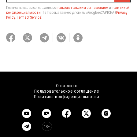
Подписываясь, вы соглашаетесь с
пользовательским соглашением
и
политикой
конфиденциальности
The Insider,
а также с условиями Google reCAPTCHA
(
Privacy
Policy
,
Terms of Service
).
О проекте
Пользовательское соглашение
Политика конфиденциальности
18+