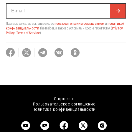
Подписываясь, вы соглашаетесь с
пользовательским соглашением
и
политикой
конфиденциальности
The Insider,
а также с условиями Google reCAPTCHA
(
Privacy
Policy
,
Terms of Service
).
О проекте
Пользовательское соглашение
Политика конфиденциальности