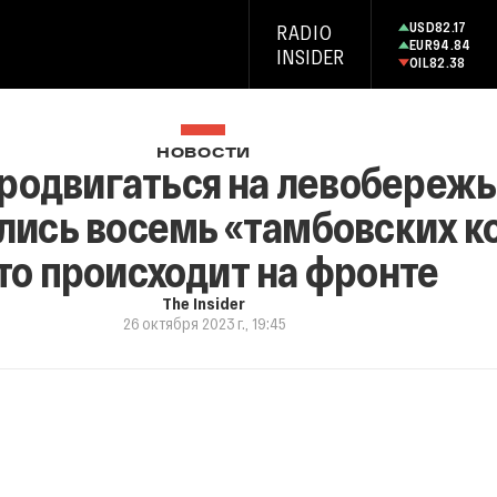
USD
82.17
RADIO
EUR
94.84
INSIDER
OIL
82.38
НОВОСТИ
родвигаться на левобережь
лись восемь «тамбовских к
то происходит на фронте
The Insider
26 октября 2023 г., 19:45