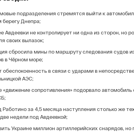
мовые подразделения стремятся выйти к автомоби
 берегу Днепра;
е Авдеевки не контролирует ни одна из сторон, но р
ля своих вылазок;
ция сбросила мины по маршруту следования судов и
в в Чёрном море;
 обеспокоенность в связи с ударами в непосредств
льницкой АЭС;
ке «движение сопротивления» подорвало автомобиль
Б;
 Работино за 4,5 месяца наступления столько же те
 две недели под Авдеевкой;
ить Украине миллион артиллерийских снарядов, но 