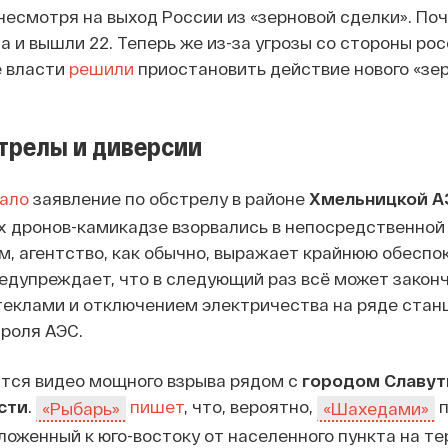
несмотря на выход России из «зерновой сделки». Поч
а и вышли 22. Теперь же из-за угрозы со стороны ро
е власти
решили
приостановить действие нового «зе
трелы и диверсии
ало
заявление по обстрелу в районе
Хмельницкой А
 дронов-камикадзе взорвались в непосредственной
ом, агентство, как обычно, выражает крайнюю обеспо
дупреждает, что в следующий раз всё может законч
теклами и отключением электричества на ряде стан
роля АЭС.
ится видео мощного взрыва рядом с
городом Славу
сти
.
пишет
, что, вероятно,
п
«Рыбарь»
«Шахедами»
ложенный к юго-востоку от населенного пункта на т