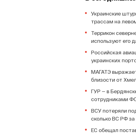
Украинские штур
трассам на левом
Террикон северне
используют его д
Российская авиа
украинских порто
МАГАТЭ выражает
близости от Хме
ГУР — в Бердянс
сотрудниками ФС
ВСУ потеряли под
сколько ВС РФ за
ЕС обещал постав