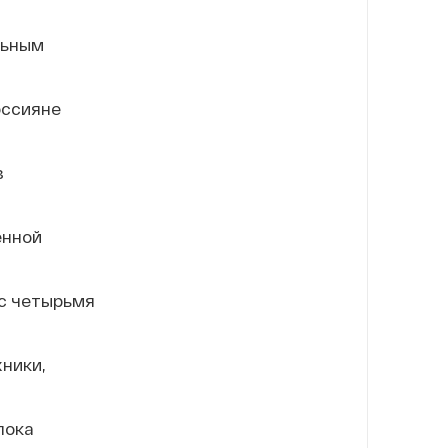
льным
оссияне
з
енной
 с четырьмя
хники,
пока