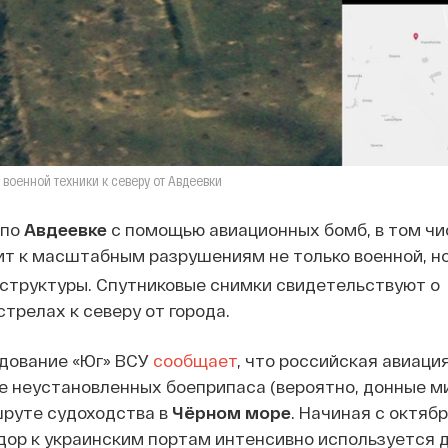
военной техники к северу от Авдеевки
 по
Авдеевке
с помощью авиационных бомб, в том чи
дит к масштабным разрушениям не только военной, но
структуры. Спутниковые снимки свидетельствуют о
релах к северу от города.
дование «Юг» ВСУ
сообщает
, что российская авиаци
 неустановленных боеприпаса (вероятно, донные ми
руте судоходства в
Чёрном море
. Начиная с октябр
ор к украинским портам интенсивно используется 