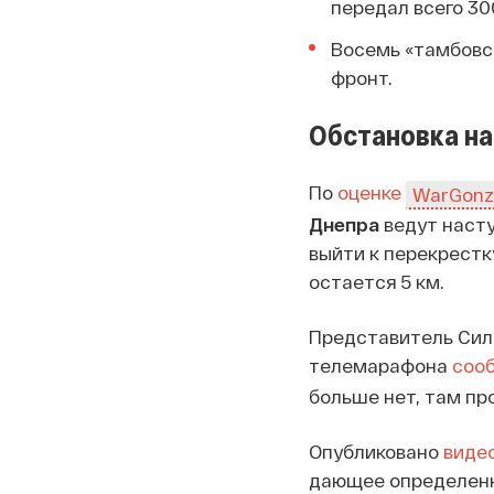
передал всего 30
Восемь «тамбовск
фронт.
Обстановка на
По
оценке
WarGonz
Днепра
ведут наст
выйти к перекрестку
остается 5 км.
Представитель Сил
телемарафона
соо
больше нет, там пр
Опубликовано
виде
дающее определенн