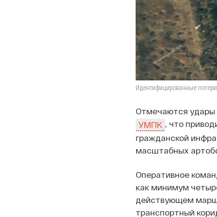
Идентифицированные потери 
Отмечаются удары
, что приво
УМПК
гражданской инфра
масштабных артобст
Оперативное коман
как минимум четыре
действующем марш
транспортный корид