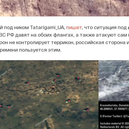
й под ником Tatarigami_UA,
пишет
, что ситуация под
ВС РФ давят на обоих флангах, а также атакуют сам г
орон не контролирует террикон, российская сторона 
времени пользуется этим.