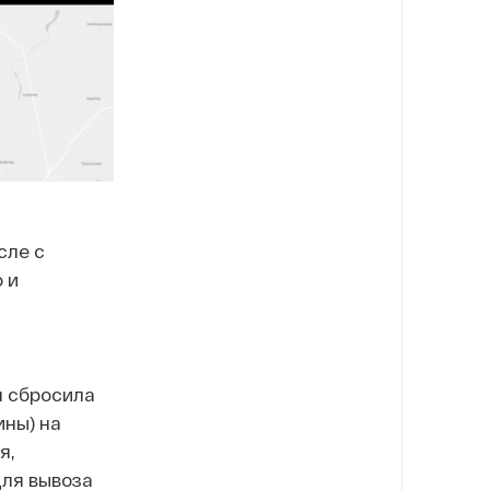
сле с
 и
я сбросила
ны) на
я,
для вывоза