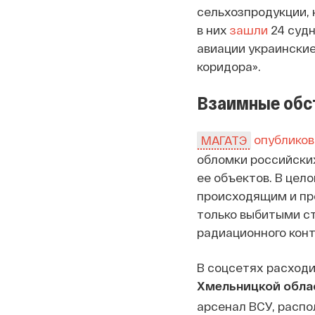
сельхозпродукции, 
в них
зашли
24 судн
авиации украински
коридора».
Взаимные обс
опубликов
МАГАТЭ
обломки российских
ее объектов. В цел
происходящим и пре
только выбитыми с
радиационного конт
В соцсетях расход
Хмельницкой обла
арсенал ВСУ, распо