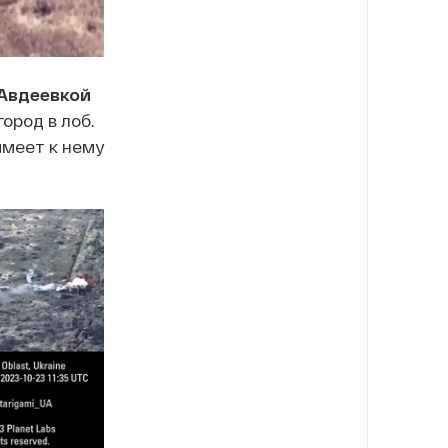
Авдеевкой
ород в лоб.
имеет к нему