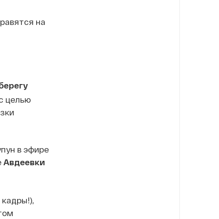
правятся на
берегу
с целью
язки
пун в эфире
е
Авдеевки
кадры!),
том