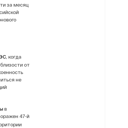
ти за месяц
ссийской
рнового
ЭС
,
когда
 близости от
коенность
иться не
ций
ты
в
оражен 47-й
ерритории