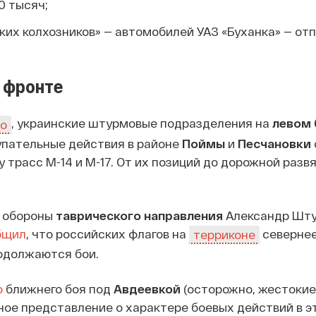
0 тысяч;
их колхозников» — автомобилей УАЗ «Буханка» — от
 фронте
, украинские штурмовые подразделения на
левом 
o
упательные действия в районе
Поймы
и
Песчановки
 трасс М-14 и М-17. От их позиций до дорожной разв
 обороны
таврического направления
Александр Шту
бщил
, что российских флагов на
северне
терриконе
одолжаются бои.
о
ближнего боя под
Авдеевкой
(осторожно, жестокие 
ое представление о характере боевых действий в э