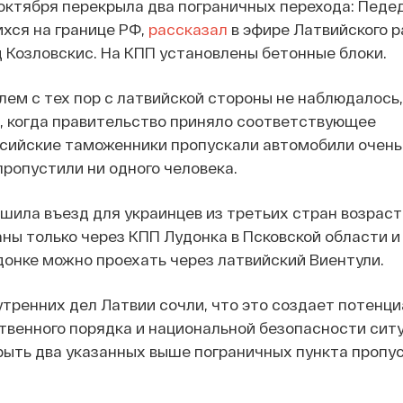
6 октября перекрыла два пограничных перехода: Педе
хся на границе РФ,
рассказал
в эфире Латвийского р
Козловскис. На КПП установлены бетонные блоки.
блем с тех пор с латвийской стороны не наблюдалось,
я, когда правительство приняло соответствующее
ссийские таможенники пропускали автомобили очень
пропустили ни одного человека.
шила въезд для украинцев из третьих стран возрасто
ны только через КПП Лудонка в Псковской области и
онке можно проехать через латвийский Виентули.
тренних дел Латвии сочли, что это создает потенц
твенного порядка и национальной безопасности сит
ыть два указанных выше пограничных пункта пропус