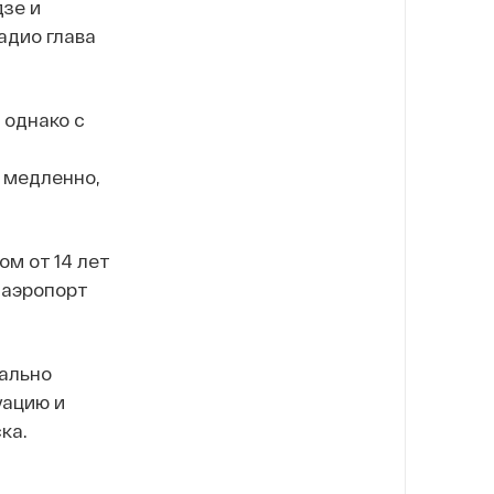
дзе и
адио глава
 однако с
 медленно,
м от 14 лет
 аэропорт
иально
уацию и
ка.