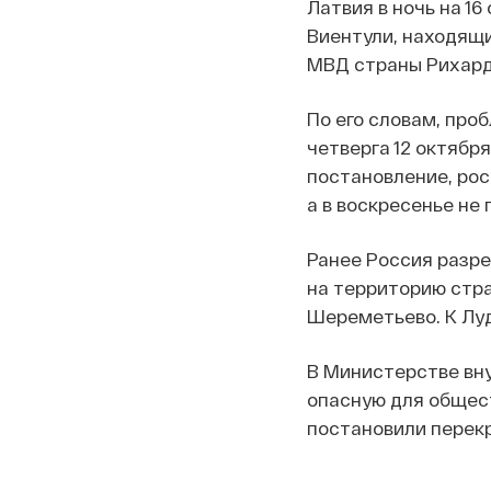
Латвия в ночь на 1
Виентули, находящи
МВД страны Рихард 
По его словам, про
четверга 12 октябр
постановление, ро
а в воскресенье не 
Ранее Россия разре
на территорию стра
Шереметьево. К Луд
В Министерстве вну
опасную для общес
постановили перекр