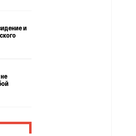
видение и
сского
 не
бой