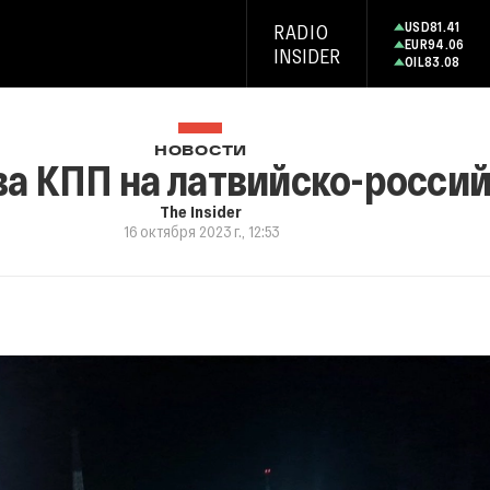
USD
81.41
RADIO
EUR
94.06
INSIDER
OIL
83.08
НОВОСТИ
ва КПП на латвийско-росси
The Insider
16 октября 2023 г., 12:53