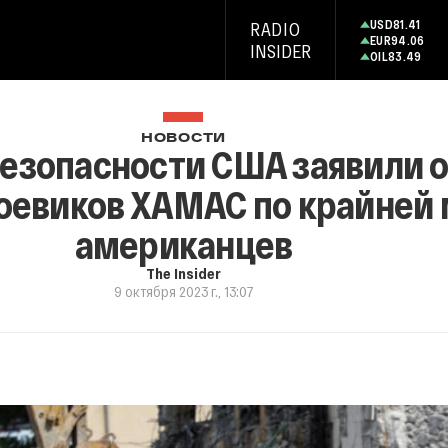
USD
81.41
RADIO
EUR
94.06
INSIDER
OIL
83.49
НОВОСТИ
безопасности США заявили о
боевиков ХАМАС по крайней
американцев
The Insider
9 октября 2023 г., 13:07