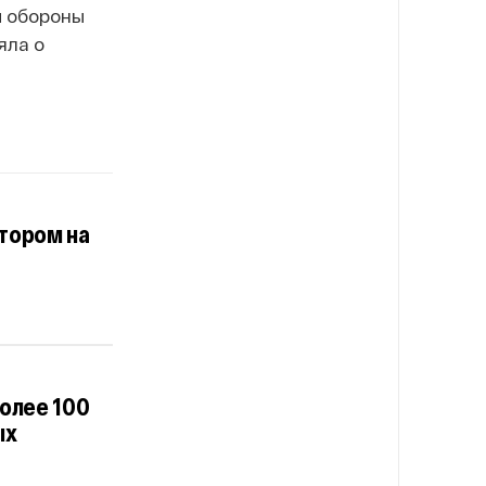
и обороны
яла о
тором на
более 100
ых