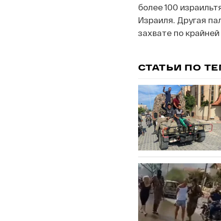
более 100 израильт
Израиля. Другая па
захвате по крайней
СТАТЬИ ПО Т