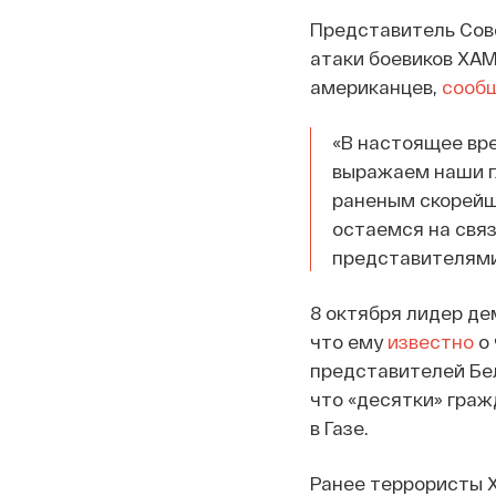
Представитель Сове
атаки боевиков ХАМ
американцев,
сооб
«В настоящее вр
выражаем наши г
раненым скорейш
остаемся на связ
представителями
8 октября лидер де
что ему
известно
о 
представителей Бел
что «десятки» гра
в Газе.
Ранее террористы