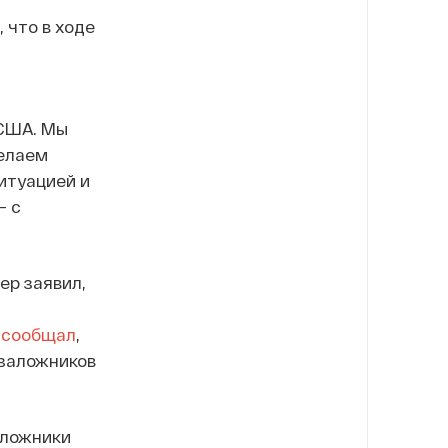
 что в ходе
 США. Мы
елаем
итуацией и
— с
ер заявил,
г
сообщал
,
 заложников
аложники