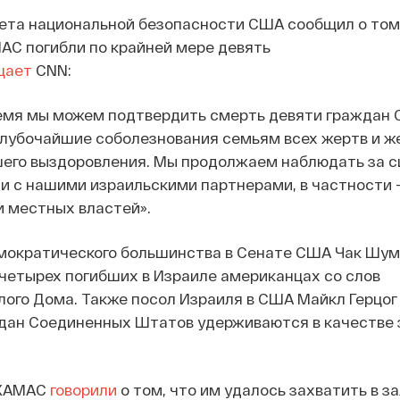
та национальной безопасности США сообщил о том,
АС погибли по крайней мере девять
щает
CNN:
емя мы можем подтвердить смерть девяти граждан
лубочайшие соболезнования семьям всех жертв и ж
его выздоровления. Мы продолжаем наблюдать за с
и с нашими израильскими партнерами, в частности 
 местных властей».
мократического большинства в Сенате США Чак Шум
четырех погибших в Израиле американцах со слов
ого Дома. Также посол Израиля в США Майкл Герцо
ждан Соединенных Штатов удерживаются в качестве
 ХАМАС
говорили
о том, что им удалось захватить в з