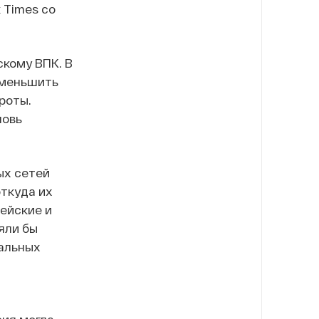
 Times со
кому ВПК. В
уменьшить
роты.
новь
ых сетей
ткуда их
ейские и
яли бы
гальных