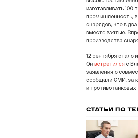
высокопоставленног
изготавливать 100 т
промышленность, ви
снарядов, что в дв
вместе взятые. Впр
производства снаря
12 сентября стало 
Он
встретился
с Вл
заявления о совмес
сообщали СМИ, за к
и противотанковых 
СТАТЬИ ПО Т