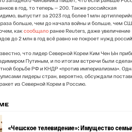
о западного чиновника пишет, что если раньше Рос
анков в год, то теперь — 200. Также российская
димо, выпустит за 2023 год более 1 млн артиллерий
а раза больше, чем до начала войны и больше, чем СШ
очем, как
сообщало
ранее Reuters, даже увеличение
дов до 2 млн в год всё равно не покроет нужд росси
известно, что лидер Северной Кореи Ким Чен Ын приб
адимиром Путиным, и по итогам встречи были сдела
тной борьбе РФ и КНДР «против империализма». Одна
улисами лидеры стран, вероятно, обсуждали постав
ракет из Северной Кореи в Россию.
ЕМЕ
«Чешское телевидение»: Имущество семьи