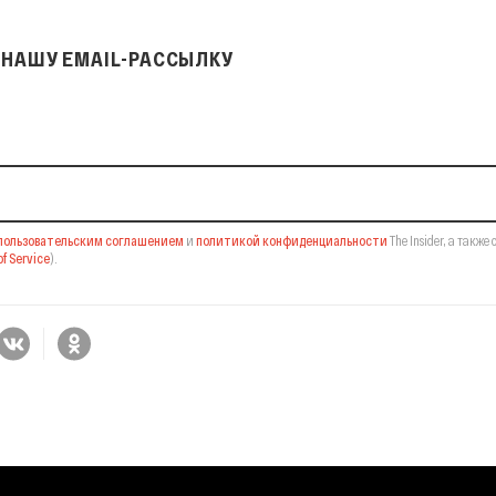
НАШУ EMAIL-РАССЫЛКУ
il-рассылку
пользовательским соглашением
и
политикой конфиденциальности
The Insider,
а также 
f Service
).