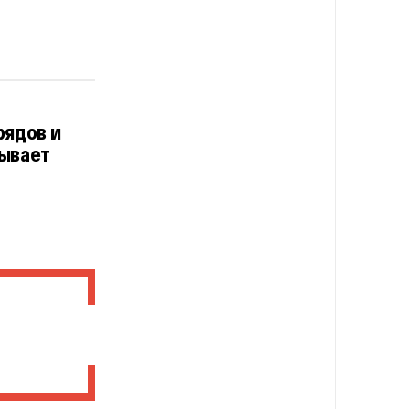
рядов и
рывает