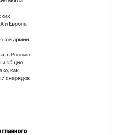
сия могла
ских
А и Европа
йской армии.
ыл в Россию.
ны общие
ко, как
ки снарядов
 главного