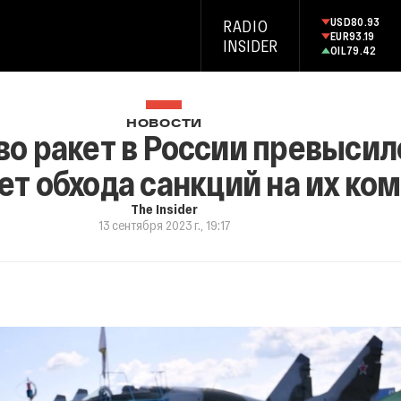
USD
80.93
RADIO
EUR
93.19
INSIDER
OIL
79.42
НОВОСТИ
во ракет в России превыси
чет обхода санкций на их к
The Insider
13 сентября 2023 г., 19:17