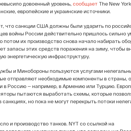
ревысило довоенный уровень,
сообщает
The New York
нские, европейские и украинские источники.
, что санкции США должны были ударить по российс
цев войны России действительно пришлось сильно 
ко потом их производство снова начало набирать обо
ет запасы этих средств поражения на зиму, чтобы в
ую энергетическую инфраструктуру.
ужбы и Минобороны пользуются услугами нелегальн
ые отправляют необходимые компоненты в страны, о
и в Россию — например, в Армению или Турцию. Европ
ляторы пытаются выработать схемы, которые позвол
в санкциях, но пока не могут перекрыть потоки неле
сло и производство танков. NYT со ссылкой на