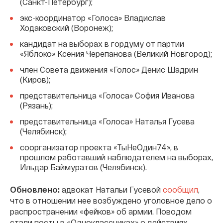
(Санкт-Петербург);
экс-координатор «Голоса» Владислав
Ходаковский (Воронеж);
кандидат на выборах в гордуму от партии
«Яблоко» Ксения Черепанова (Великий Новгород);
член Совета движения «Голос» Денис Шадрин
(Киров);
представительница «Голоса» София Иванова
(Рязань);
представительница «Голоса» Наталья Гусева
(Челябинск);
соорганизатор проекта «ТыНеОдин74», в
прошлом работавший наблюдателем на выборах,
Ильдар Баймуратов (Челябинск).
Обновлено:
адвокат Натальи Гусевой
сообщил
,
что в отношении нее возбуждено уголовное дело о
распространении «фейков» об армии. Поводом
стали посты в «Одноклассниках» о действиях