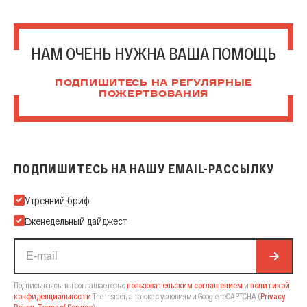
НАМ ОЧЕНЬ НУЖНА ВАША ПОМОЩЬ
ПОДПИШИТЕСЬ НА РЕГУЛЯРНЫЕ
ПОЖЕРТВОВАНИЯ
ПОДПИШИТЕСЬ НА НАШУ EMAIL-РАССЫЛКУ
Подпишитесь на нашу Email-рассылку
Утренний бриф
Еженедельный дайджест
Подписываясь, вы соглашаетесь с
пользовательским соглашением
и
политикой
конфиденциальности
The Insider,
а также с условиями Google reCAPTCHA
(
Privacy
Policy
,
Terms of Service
).