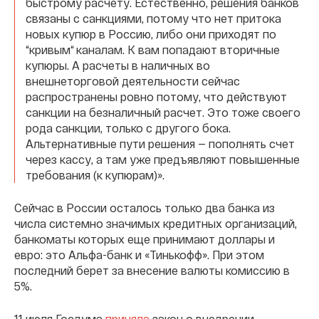
быстрому расчету. Естественно, решения банков
связаны с санкциями, потому что нет притока
новых купюр в Россию, либо они приходят по
“кривым“ каналам. К вам попадают вторичные
купюры. А расчеты в наличных во
внешнеторговой деятельности сейчас
распространены ровно потому, что действуют
санкции на безналичный расчет. Это тоже своего
рода санкции, только с другого бока.
Альтернативные пути решения — пополнять счет
через кассу, а там уже предъявляют повышенные
требования (к купюрам)».
Сейчас в России осталось только два банка из
числа системно значимых кредитных организаций,
банкоматы которых еще принимают доллары и
евро: это Альфа-банк и «Тинькофф». При этом
последний берет за внесение валюты комиссию в
5%.
11 июля Госдума
приняла
закон о внедрении