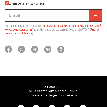
Еженедельный дайджест
Подписываясь, вы соглашаетесь с
пользовательским соглашением
и
политикой
конфиденциальности
The Insider,
а также с условиями Google reCAPTCHA
(
Privacy
Policy
,
Terms of Service
).
О проекте
Пользовательское соглашение
Политика конфиденциальности