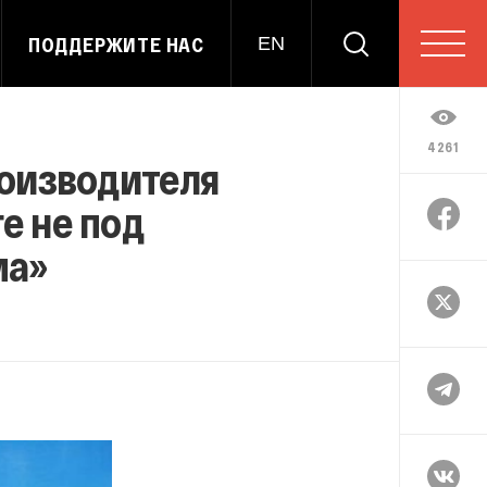
ПОДДЕРЖИТЕ НАС
EN
4261
роизводителя
е не под
ма»