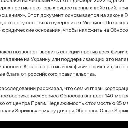
сослася на чешский «Акт от 1 декабря 2022 года об
ерах против некоторых существенных действий, пр
ошениях». Этот документ основывается на законе Е
х, кто покушается на суверенитет Украины. По закон
 юридические основания, чтобы наложить на Обносо
закон позволяет вводить санкции против всех физиче
нападение на Украину или поддерживающих это напа
нансово. А также против всех физических лиц, кото
ые блага от российского правительства.
расследовании рассказал, что семья главы корпорац
тное вооружение» Бориса Обносова владеет 140-мет
ко от центра Праги. Недвижимость стоимостью 95 м
лаву Зорикову — мужу дочери Обносова Ольге Зорик