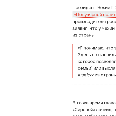
Президент Чехии Пё
«Популярной полит
производителя росс
заявил, что у Чехи
из страны.
«Я понимаю, что 
Здесь есть юриди
которое позволял
семьи] или высла
Insider>
из страны
В то же время глав
«Сиреной» заявил, 