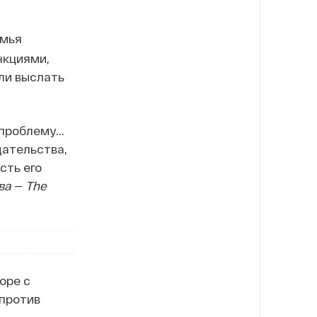
емья
нкциями,
ли выслать
проблему...
дательства,
сть его
ова
—
The
оре с
 против