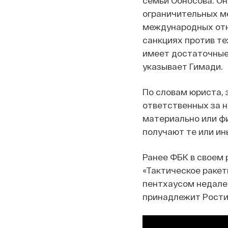
семьи Обносова. Он 
ограничительных м
международных отн
санкциях против те
имеет достаточные
указывает Гимади.
По словам юриста, 
ответственных за 
материально или фи
получают те или ин
Ранее ФБК в своем 
«Тактическое раке
пентхаусом недале
принадлежит Ростис