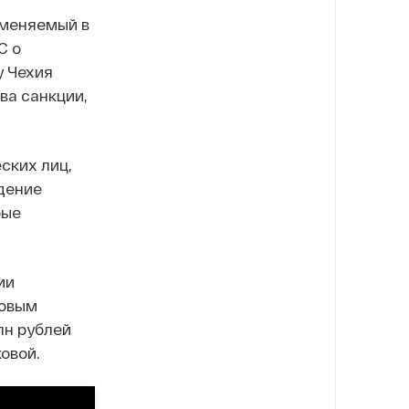
именяемый в
С о
у Чехия
ва санкции,
ских лиц,
дение
рые
ии
ровым
лн рублей
овой.