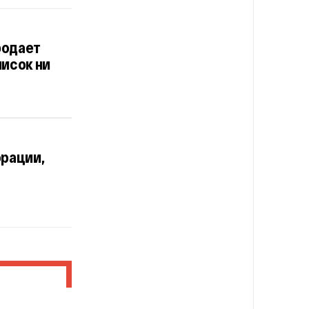
родает
исок ни
орации,