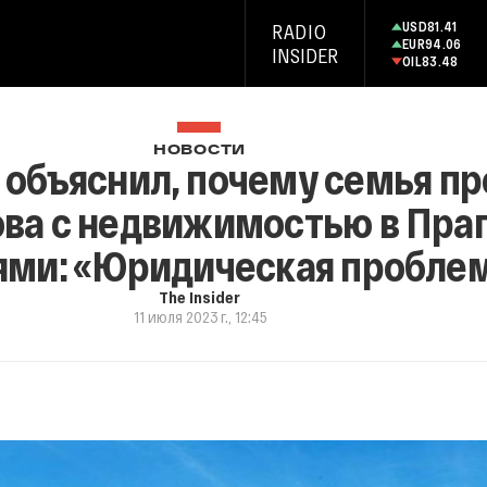
USD
81.41
RADIO
EUR
94.06
INSIDER
OIL
83.48
НОВОСТИ
 объяснил, почему семья п
ва с недвижимостью в Праг
ями: «Юридическая пробле
The Insider
11 июля 2023 г., 12:45