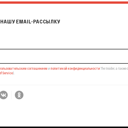
НАШУ EMAIL-РАССЫЛКУ
il-рассылку
пользовательским соглашением
и
политикой конфиденциальности
The Insider,
а также 
f Service
).