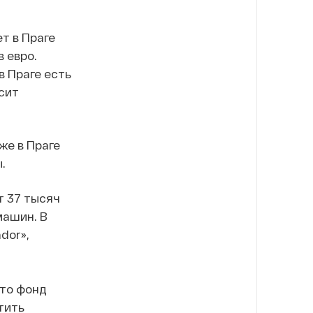
т в Праге
 евро.
в Праге есть
сит
же в Праге
.
т 37 тысяч
машин. В
dor»,
что фонд
тить