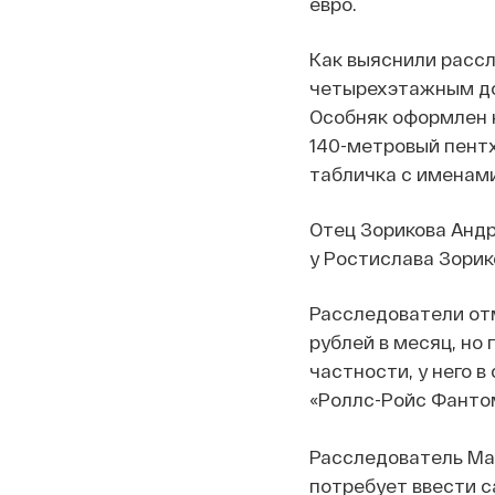
евро.
Как выяснили рассл
четырехэтажным до
Особняк оформлен на
140-метровый пентх
табличка с именами
Отец Зорикова Андр
у Ростислава Зорик
Расследователи отм
рублей в месяц, но
частности, у него 
«Роллс-Ройс Фантом
Расследователь Мар
потребует ввести с