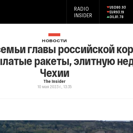
USD
80.93
RADIO
EUR
93.19
INSIDER
OIL
81.78
НОВОСТИ
семьи главы российской ко
латые ракеты, элитную не
Чехии
The Insider
10 мая 2023 г., 13:35