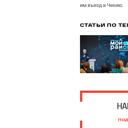
им въезд в Чехию.
СТАТЬИ ПО Т
НА
ПОД