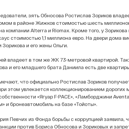
едователи, зять Обносова Ростислав Зориков владее
мом в районе Жижков стоимостью шесть миллионов
 компании Alterra и Riomax. Кроме того, у Зорикова 
аус стоимостью 1,1 миллиона евро. На двери дома ви
 Зорикова и его жены Ольги.
ей владеет в том же ЖК 73-метровой квартирой. Так
ова и его младшего брата Даниила есть две квартиры
ечают, что официально Ростислав Зориков получае
 при этом увлекается коллекционированием дорогих 
в собственности «Ягуар F-PACE», «Ламборджини Aventa
» и бронеавтомобиль на базе «Тойоты».
ия Певчих из Фонда борьбы с коррупцией заявила, 
анкции против Бориса Обносова и Зориковых и запре