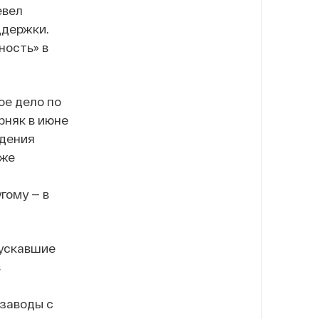
евел
ддержки.
ность» в
ое дело по
рняк в июне
едения
кже
гому — в
пускавшие
s
заводы с