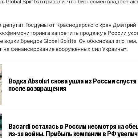
в Global Spirits отрицали, что бизнесмен владеет ак
а депутат Госдумы от Краснодарского края Дмитрий
осфинмониторинга запретить продажу в России укр
е водки брендов Global Spirits. Он обосновал это тем
т на финансирование вооруженных сил Украины».
Водка Absolut снова ушла из России спустя
после возвращения
Bacardi осталась в России несмотря на обе
из-за войны. Прибыль компании в РФ увели