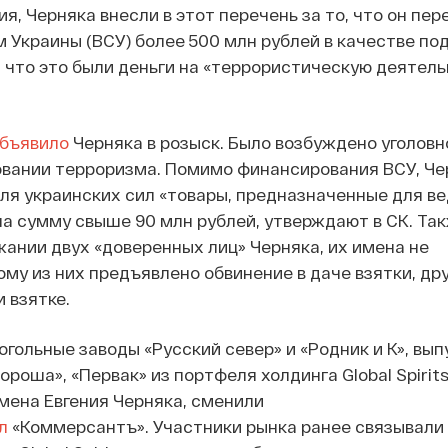
я, Черняка внесли в этот перечень за то, что он пер
Украины (ВСУ) более 500 млн рублей в качестве по
 что это были деньги на «террористическую деятель
бъявило
Черняка в розыск. Было возбуждено уголовн
овании терроризма. Помимо финансирования ВСУ, Че
для украинских сил «товары, предназначенные для в
на сумму свыше 90 млн рублей, утверждают в СК. Та
жании двух «доверенных лиц» Черняка, их имена не
му из них предъявлено обвинение в даче взятки, дру
 взятке.
когольные заводы «Русский север» и «Родник и К», вы
ороша», «Первак» из портфеля холдинга Global Spirit
мена Евгения Черняка, сменили
л
«Коммерсантъ». Участники рынка ранее связывали 