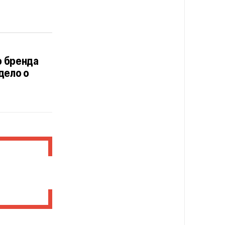
о бренда
дело о