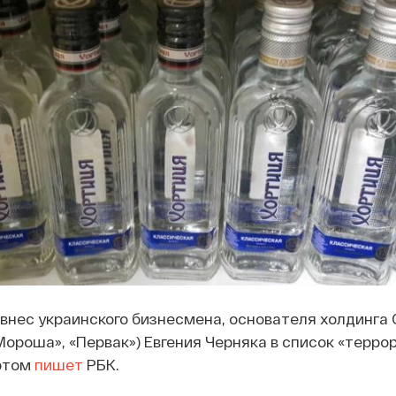
нес украинского бизнесмена, основателя холдинга Gl
Мороша», «Первак») Евгения Черняка в список «терро
 этом
пишет
РБК.