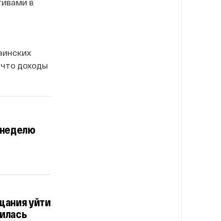
тивами в
аинских
, что доходы
 неделю
щания уйти
чилась