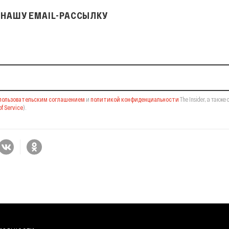
НАШУ EMAIL-РАССЫЛКУ
il-рассылку
пользовательским соглашением
и
политикой конфиденциальности
The Insider,
а также 
f Service
).