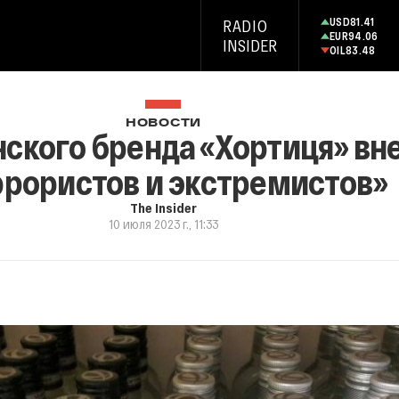
USD
81.41
RADIO
EUR
94.06
INSIDER
OIL
83.48
НОВОСТИ
ского бренда «Хортиця» вне
ррористов и экстремистов»
The Insider
10 июля 2023 г., 11:33