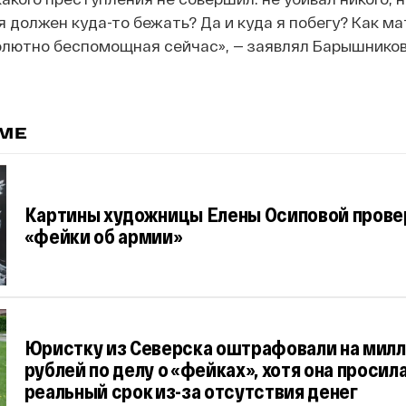
я должен куда-то бежать? Да и куда я побегу? Как м
олютно беспомощная сейчас», — заявлял Барышников
ЕМЕ
Картины художницы Елены Осиповой прове
«фейки об армии»
Юристку из Северска оштрафовали на мил
рублей по делу о «фейках», хотя она просил
реальный срок из-за отсутствия денег