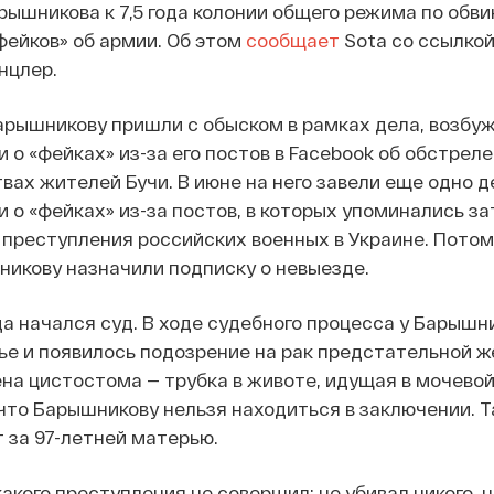
рышникова к 7,5 года колонии общего режима по обви
ейков» об армии. Об этом
сообщает
Sota со ссылкой
нцлер.
Барышникову пришли с обыском в рамках дела, возбу
 о «фейках» из-за его постов в Facebook об обстрел
вах жителей Бучи. В июне на него завели еще одно д
и о «фейках» из-за постов, в которых упоминались з
 преступления российских военных в Украине. Потом
икову назначили подписку о невыезде.
да начался суд. В ходе судебного процесса у Барышн
е и появилось подозрение на рак предстательной ж
а цистостома — трубка в животе, идущая в мочевой
что Барышникову нельзя находиться в заключении. 
 за 97-летней матерью.
акого преступления не совершил: не убивал никого, н