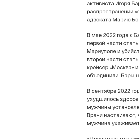
активиста Игоря Ба
распространении «ф
адвоката Марию Бо
В мае 2022 года к 
первой части статьи
Мариуполе и убийст
второй части стать
крейсер «Москва» и
объединили. Барышн
В сентябре 2022 го
ухудшилось здоровь
мужчины установлен
Врачи настаивают, 
мужчина ухаживает
«Я понимаю, что ник