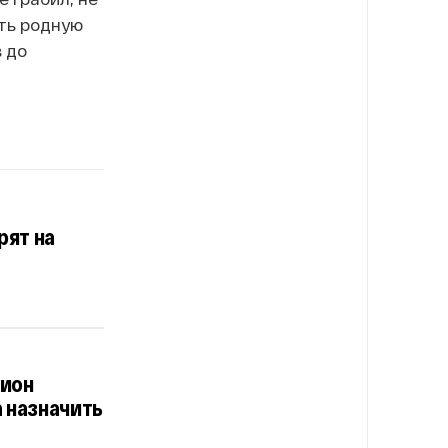
ать родную
 до
рят на
лион
а назначить