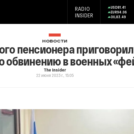
USD
81.41
RADIO
EUR
94.06
INSIDER
OIL
83.49
НОВОСТИ
го пенсионера приговорили 
о обвинению в военных «фе
The Insider
22 июня 2023 г., 15:05