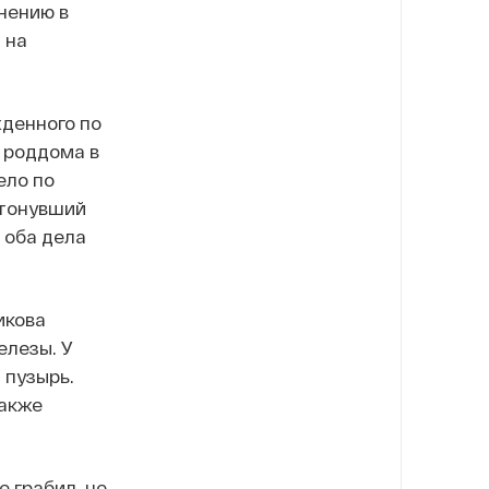
нению в
 на
жденного по
е роддома в
ело по
атонувший
 оба дела
икова
елезы. У
 пузырь.
Также
е грабил, не