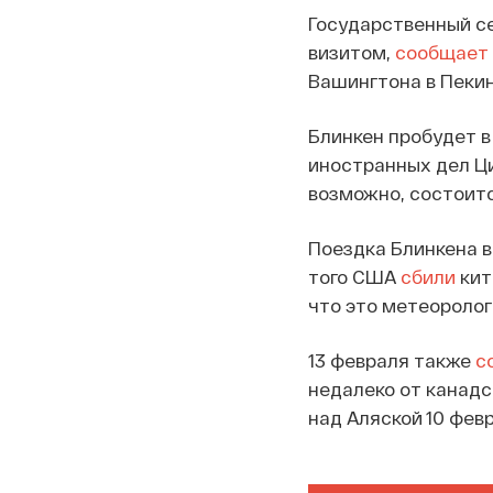
Государственный с
визитом,
сообщает
Вашингтона в Пекине
Блинкен пробудет в
иностранных дел Ц
возможно, состоитс
Поездка Блинкена в
того США
сбили
кит
что это метеоролог
13 февраля также
с
недалеко от канадс
над Аляской 10 фев