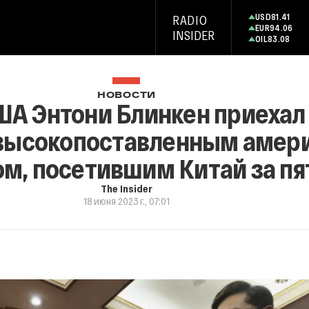
USD
81.41
RADIO
EUR
94.06
INSIDER
OIL
83.08
НОВОСТИ
А Энтони Блинкен приехал 
 высокопоставленным амер
м, посетившим Китай за пя
The Insider
18 июня 2023 г., 07:01