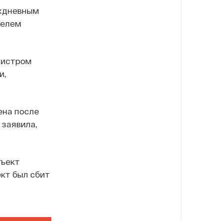
ухдневным
телем
инистром
и,
ена после
 заявила,
бъект
кт был сбит