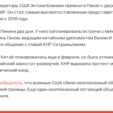
екретарь США Энтони Блинкен приехал в Пекин с дв
AP. Он стал самым высокопоставленным представи
 с 2018 года.
 Пекине два дня. У него запланированы встречи с м
инь Ганом, ведущим китайским дипломатом Ваном И 
я общение с главой КНР Си Цзиньпином.
 Китай планировалась еще в феврале, но была отлож
айский аэростат-разведчик. КНР выразила протест и
ический зонд.
ообщалось
, что военные США сбили неопознанный о
кой границы. Еще один неопознанный летающий объе
раля.