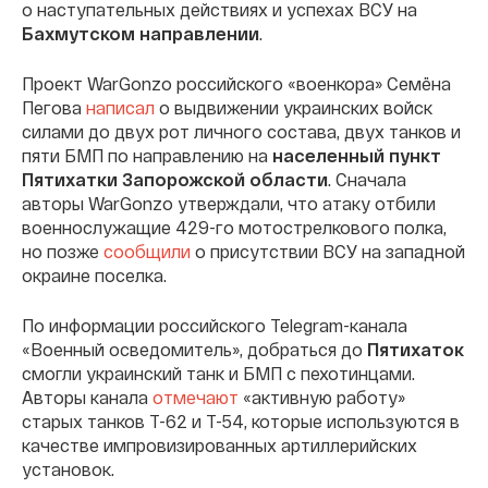
о наступательных действиях и успехах ВСУ на
Бахмутском направлении
.
Проект WarGonzo российского «военкора» Семёна
Пегова
написал
о выдвижении украинских войск
силами до двух рот личного состава, двух танков и
пяти БМП по направлению на
населенный пункт
Пятихатки Запорожской области
. Сначала
авторы WarGonzo утверждали, что атаку отбили
военнослужащие 429-го мотострелкового полка,
но позже
сообщили
о присутствии ВСУ на западной
окраине поселка.
По информации российского Telegram-канала
«Военный осведомитель», добраться до
Пятихаток
смогли украинский танк и БМП с пехотинцами.
Авторы канала
отмечают
«активную работу»
старых танков Т-62 и Т-54, которые используются в
качестве импровизированных артиллерийских
установок.