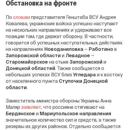
Обстановка на фронте
По
словам
представителя Генштаба ВСУ Андрея
Ковалева, украинские войска успешно наступают
на нескольких направлениях и удерживают все
позиции там, где держат оборону. В частности,
говорится об успешных наступательных действиях
на направлениях
Новоданиловка
—
Работино
в
Запорожской области
и
Левадное
—
Старомайорское
на стыке
Запорожской
и
Донецкой областей
. Также сообщается о
небольших успехах ВСУ близ
Угледара
и к востоку
от населенного пункта
Ступочки
Донецкой
области
.
Заместитель министра обороны Украины Анна
Маляр
заявляет
, что россияне стягивают на
Бердянское
и
Мариупольское направления
значительное количество сил и средств, а также
резервы из других районов. Отдельно сообщается