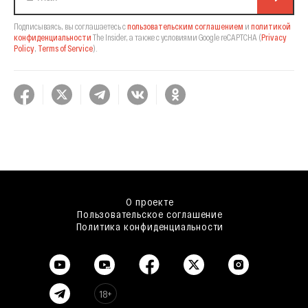
Подписываясь, вы соглашаетесь с
пользовательским соглашением
и
политикой
конфиденциальности
The Insider,
а также с условиями Google reCAPTCHA
(
Privacy
Policy
,
Terms of Service
).
О проекте
Пользовательское соглашение
Политика конфиденциальности
18+