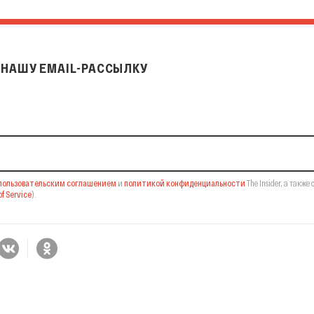
НАШУ EMAIL-РАССЫЛКУ
il-рассылку
пользовательским соглашением
и
политикой конфиденциальности
The Insider,
а также 
f Service
).