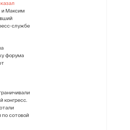
сказал
а и Максим
авший
ресс-службе
ла
ку форума
от
ограничивали
й конгресс.
ботали
и по сотовой