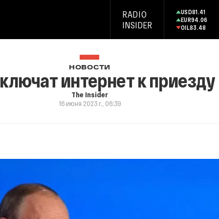
USD
81.41
RADIO
EUR
94.06
INSIDER
OIL
83.48
НОВОСТИ
ключат интернет к приезду
The Insider
16 июня 2023 г., 06:39