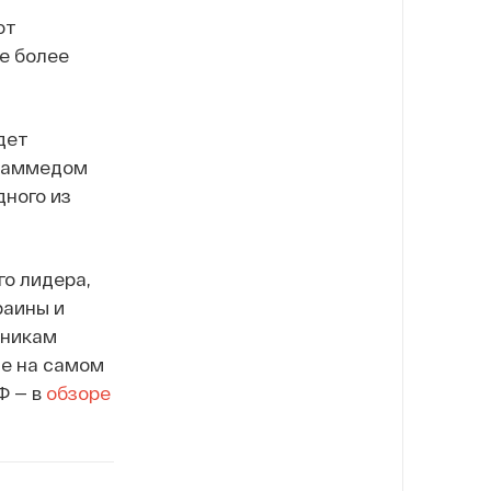
от
ме более
дет
ухаммедом
дного из
о лидера,
раины и
тникам
ые на самом
Ф — в
обзоре