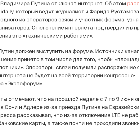
 Владимира Путина отключат интернет. Об этом
рас
ridaily, который ведут журналисты Фарида Рустамов
 одного из операторов связи и участник форума, узн
анизаторов. Отключение интернета подтвердили в п
снив это «техническими работами».
, Путин должен выступить на форуме. Источники кана
шение принято в том числе для того, чтобы «площад
лотники». Операторы связи получили распоряжение 
интернета не будет на всей территории конгрессно-
а «Экспофорум».
ы отмечают, что на прошлой неделе с 7 по 9 июня 
 в Сочи и Адлере из-за приезда Путина на Евразийски
гресса рассказывал, что из-за отключения LTE не ра
банковские карты, а также почти не проходили звонк