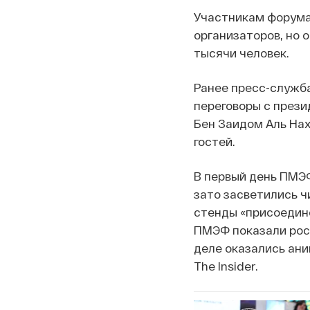
Участникам форума 
организаторов, но о
тысячи человек.
Ранее пресс-служб
переговоры с през
Бен Заидом Аль Нах
гостей.
В первый день ПМЭФ
зато засветились ч
стенды «присоедин
ПМЭФ показали росс
деле оказались ан
The Insider.