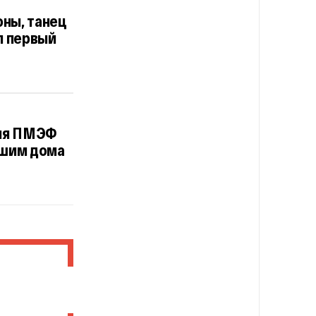
ны, танец
л первый
для ПМЭФ
вшим дома