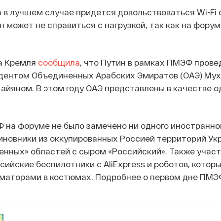
в лучшем случае придется довольствоваться Wi-Fi 
н может не справиться с нагрузкой, так как на фору
а Кремля
сообщила
, что Путин в рамках ПМЭФ прове
идентом Объединенных Арабских Эмиратов (ОАЭ) М
айяном. В этом году ОАЭ представлены в качестве о
 на форуме не было замечено ни одного иностранног
иновники из оккупированных Россией территорий Ук
енных» областей с сыром «Российский». Также учас
ийские беспилотники с AliExpress и роботов, котор
иматорами в костюмах. Подробнее о первом дне ПМЭ