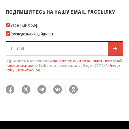
ПОДПИШИТЕСЬ НА НАШУ EMAIL-РАССЫЛКУ
Подпишитесь на нашу Email-рассылку
Утренний бриф
Еженедельный дайджест
Подписываясь, вы соглашаетесь с
пользовательским соглашением
и
политикой
конфиденциальности
The Insider,
а также с условиями Google reCAPTCHA
(
Privacy
Policy
,
Terms of Service
).