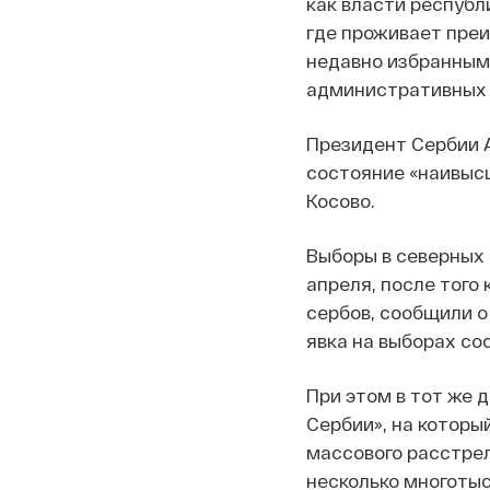
как власти республ
где проживает пре
недавно избранным 
административных 
Президент Сербии А
состояние «наивысш
Косово.
Выборы в северных
апреля, после того
сербов, сообщили о
явка на выборах со
При этом в тот же 
Сербии», на которы
массового расстрел
несколько многотыс