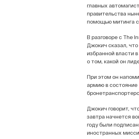
главных автомагист
правительства ныне
помощью митинга св
В разговоре с The 
Джокич сказал, что
избранной власти в
о том, какой он лид
При этом он напоми
армию в состояние 
бронетранспортеров
Джокич говорит, чт
завтра начнется вой
году были подписан
иностранных мисси