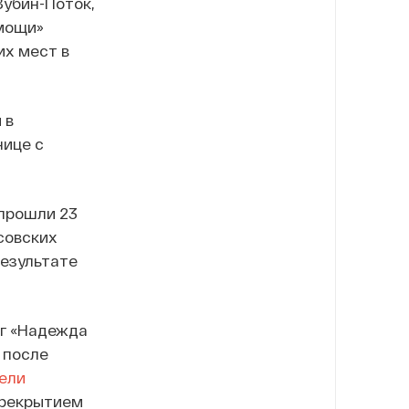
Зубин-Поток,
омощи»
их мест в
 в
нице с
прошли 23
совских
результате
нг «Надежда
 после
ели
ерекрытием