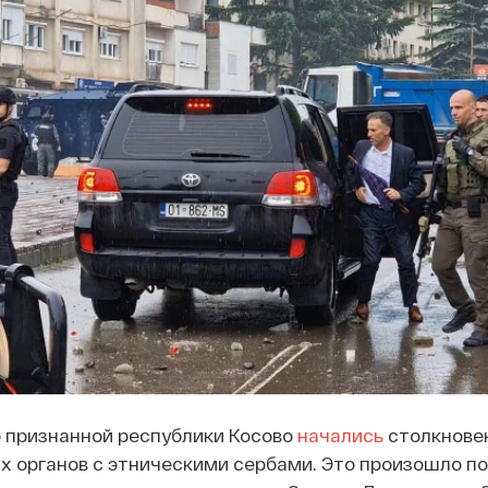
о признанной республики Косово
начались
столкнове
 органов с этническими сербами. Это произошло пос