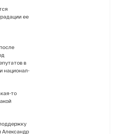
тся
градации ее
 после
од
епутатов в
и национал-
акая-то
такой
поддержку
и Александр