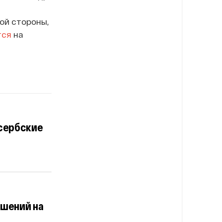
ой стороны,
тся
на
 сербские
ешений на