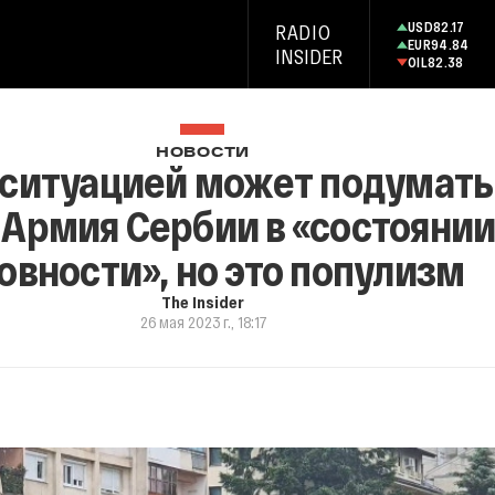
USD
82.17
RADIO
EUR
94.84
INSIDER
OIL
82.38
НОВОСТИ
ситуацией может подумать,
. Армия Сербии в «состоян
овности», но это популизм
The Insider
26 мая 2023 г., 18:17