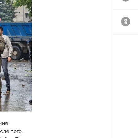
ния
ле того,