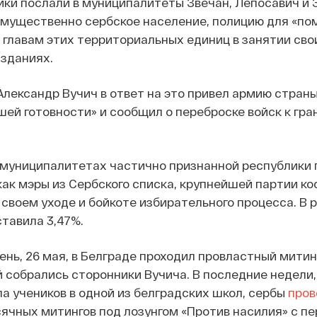
ики послали в муниципалитеты Звечан, Лепосавич и 
имущественно сербское население, полицию для «п
главам этих территориальных единиц в занятии сво
зданиях.
лександр Вучич в ответ на это привел армию страны
ей готовности» и сообщил о переброске войск к гра
 муниципалитетах частично признанной республики 
 как мэры из Сербского списка, крупнейшей партии ко
 своем уходе и бойкоте избирательного процесса. В 
ставила 3,47%.
день, 26 мая, в Белграде проходил провластный мити
й собрались сторонники Вучича. В последние недели,
а учеников в одной из белградских школ, сербы
пров
ячных митингов под лозунгом «Против насилия» с п