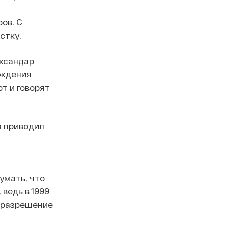
ов. С
стку.
ександар
рждения
т и говорят
з приводил
умать, что
ведь в 1999
о разрешение