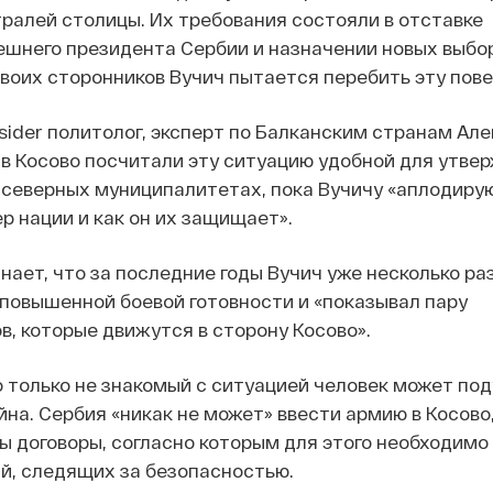
ралей столицы. Их требования состояли в отставке
шнего президента Сербии и назначении новых выбор
оих сторонников Вучич пытается перебить эту пове
Insider политолог, эксперт по Балканским странам Ал
 в Косово посчитали эту ситуацию удобной для утве
 северных муниципалитетах, пока Вучичу «аплодирую
ер нации и как он их защищает».
нает, что за последние годы Вучич уже несколько ра
повышенной боевой готовности и «показывал пару
, которые движутся в сторону Косово».
о только не знакомый с ситуацией человек может под
на. Сербия «никак не может» ввести армию в Косово, 
ы договоры, согласно которым для этого необходим
й, следящих за безопасностью.