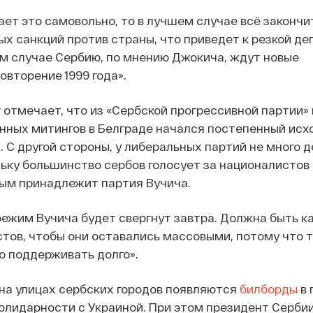
ает это самовольно, то в лучшем случае всё закончи
х санкций против страны, что приведет к резкой де
м случае Сербию, по мнению Джокича, ждут новые
овторение 1999 года».
 отмечает, что из «Сербской прогрессивной партии»
нных митингов в Белграде начался постепенный исх
. С другой стороны, у либеральных партий не много д
ьку большинство сербов голосует за националистов 
рым принадлежит партия Вучича.
 режим Вучича будет свергнут завтра. Должна быть к
тов, чтобы они оставались массовыми, потому что 
о поддерживать долго».
на улицах сербских городов появляются
билборды
в 
солидарности с Украиной. При этом президент Серби