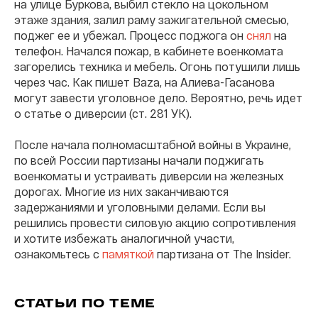
на улице Буркова, выбил стекло на цокольном
этаже здания, залил раму зажигательной смесью,
поджег ее и убежал. Процесс поджога он
снял
на
телефон. Начался пожар, в кабинете военкомата
загорелись техника и мебель. Огонь потушили лишь
через час. Как пишет Baza, на Алиева-Гасанова
могут завести уголовное дело. Вероятно, речь идет
о статье о диверсии (ст. 281 УК).
После начала полномасштабной войны в Украине,
по всей России партизаны начали поджигать
военкоматы и устраивать диверсии на железных
дорогах. Многие из них заканчиваются
задержаниями и уголовными делами. Если вы
решились провести силовую акцию сопротивления
и хотите избежать аналогичной участи,
ознакомьтесь с
памяткой
партизана от The Insider.
СТАТЬИ ПО ТЕМЕ