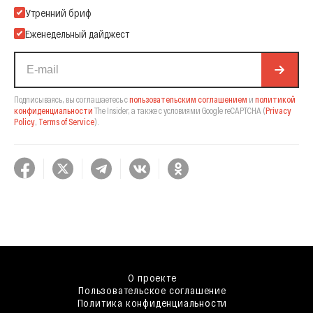
Подпишитесь на нашу Email-рассылку
Утренний бриф
Еженедельный дайджест
Подписываясь, вы соглашаетесь с
пользовательским соглашением
и
политикой
конфиденциальности
The Insider,
а также с условиями Google reCAPTCHA
(
Privacy
Policy
,
Terms of Service
).
О проекте
Пользовательское соглашение
Политика конфиденциальности