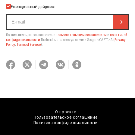
Еженедельный дайджест
Подписываясь, вы соглашаетесь с
пользовательским соглашением
и
политикой
конфиденциальности
The Insider,
а также с условиями Google reCAPTCHA
(
Privacy
Policy
,
Terms of Service
).
О проекте
Пользовательское соглашение
Политика конфиденциальности