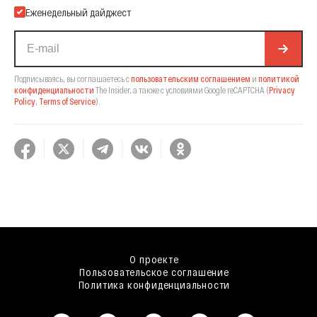
Еженедельный дайджест
Подписываясь, вы соглашаетесь с
пользовательским соглашением
и
политикой
конфиденциальности
The Insider,
а также с условиями Google reCAPTCHA
(
Privacy
Policy
,
Terms of Service
).
О проекте
Пользовательское соглашение
Политика конфиденциальности