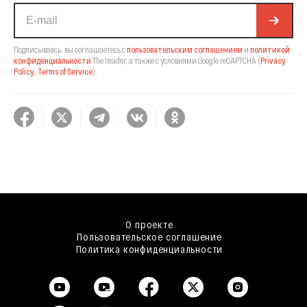
Подписываясь, вы соглашаетесь с
пользовательским соглашением
и
политикой
конфиденциальности
The Insider,
а также с условиями Google reCAPTCHA
(
Privacy
Policy
,
Terms of Service
).
О проекте
Пользовательское соглашение
Политика конфиденциальности