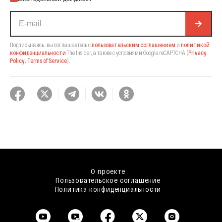
Подписываясь, вы соглашаетесь с
пользовательским соглашением
и
политикой
конфиденциальности
The Insider,
а также с условиями Google reCAPTCHA
(
Privacy
Policy
,
Terms of Service
).
О проекте
Пользовательское соглашение
Политика конфиденциальности