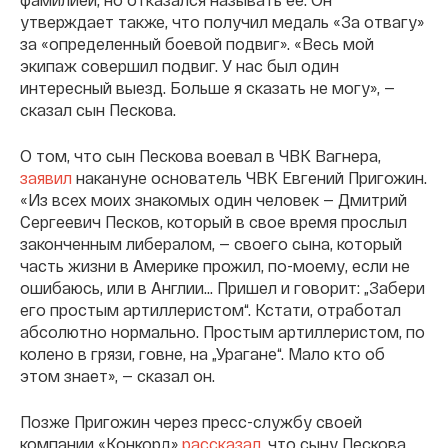
утверждает также, что получил медаль «За отвагу»
за «определенный боевой подвиг». «Весь мой
экипаж совершил подвиг. У нас был один
интересный выезд. Больше я сказать не могу», —
сказал сын Пескова.
О том, что сын Пескова воевал в ЧВК Вагнера,
заявил
накануне основатель ЧВК Евгений Пригожин.
«Из всех моих знакомых один человек — Дмитрий
Сергеевич Песков, который в свое время прослыл
законченным либералом, — своего сына, который
часть жизни в Америке прожил, по-моему, если не
ошибаюсь, или в Англии… Пришел и говорит: „Забери
его простым артиллеристом“. Кстати, отработал
абсолютно нормально. Простым артиллеристом, по
колено в грязи, говне, на „Урагане“. Мало кто об
этом знает», — сказал он.
Позже Пригожин через пресс-службу своей
компании «Конкорд»
рассказал
, что сыну Пескова