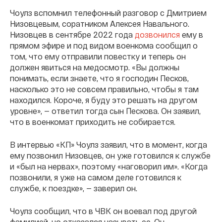
Чоулз вспомнил телефонный разговор с Дмитрием
Низовцевым, соратником Алексея Навального.
Низовцев в сентябре 2022 года
дозвонился
ему в
прямом эфире и под видом военкома сообщил о
том, что ему отправили повестку и теперь он
должен явиться на медосмотр. «Вы должны
понимать, если знаете, что я господин Песков,
насколько это не совсем правильно, чтобы я там
находился. Короче, я буду это решать на другом
уровне», — ответил тогда сын Пескова. Он заявил,
что в военкомат приходить не собирается.
В интервью «КП» Чоулз заявил, что в момент, когда
ему позвонил Низовцев, он уже готовился к службе
и «был на нервах», поэтому «наговорил им». «Когда
позвонили, я уже на самом деле готовился к
службе, к поездке», — заверил он.
Чоулз сообщил, что в ЧВК он воевал под другой
фамилией, но отказался называть ее. Он