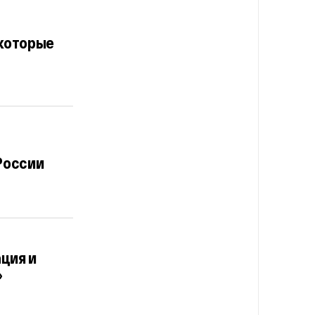
екоторые
России
ация и
»