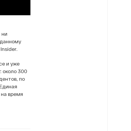
 ни
 данному
nsider.
се и уже
 около 300
дентов, по
«Единая
 на время