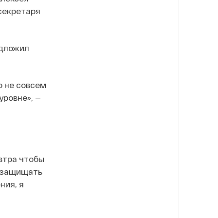
секретаря
едложил
о не совсем
уровне», —
автра чтобы
ы защищать
ния, я