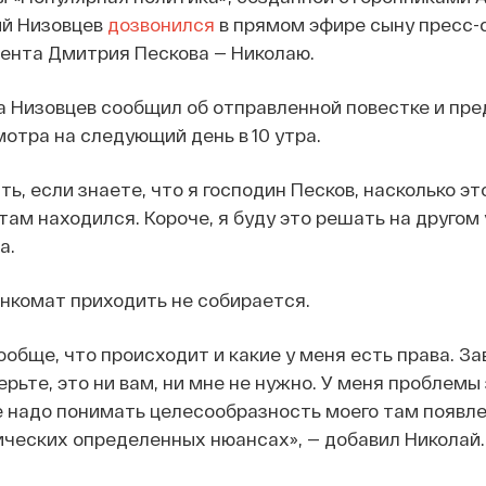
ий Низовцев
дозвонился
в прямом эфире сыну пресс-
ента Дмитрия Пескова — Николаю.
а Низовцев сообщил об отправленной повестке и пр
отра на следующий день в 10 утра.
ь, если знаете, что я господин Песков, насколько эт
там находился. Короче, я буду это решать на другом 
а.
оенкомат приходить не собирается.
ообще, что происходит и какие у меня есть права. З
ерьте, это ни вам, ни мне не нужно. У меня проблем
е надо понимать целесообразность моего там появле
ических определенных нюансах», — добавил Николай.