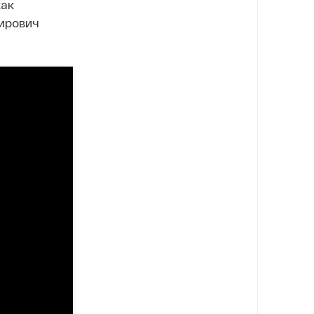
как
мирович