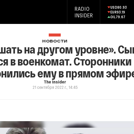
USD
80.93
RADIO
EUR
93.19
INSIDER
OIL
79.67
НОВОСТИ
ешать на другом уровне». Сы
ся в военкомат. Сторонники
онились ему в прямом эфир
The Insider
21 сентября 2022 г., 14:45