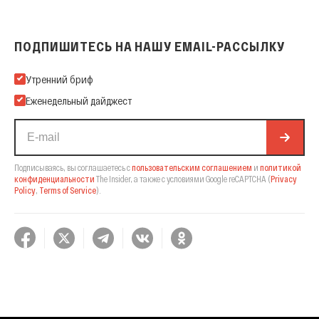
ПОДПИШИТЕСЬ НА НАШУ EMAIL-РАССЫЛКУ
Подпишитесь на нашу Email-рассылку
Утренний бриф
Еженедельный дайджест
Подписываясь, вы соглашаетесь с
пользовательским соглашением
и
политикой
конфиденциальности
The Insider,
а также с условиями Google reCAPTCHA
(
Privacy
Policy
,
Terms of Service
).