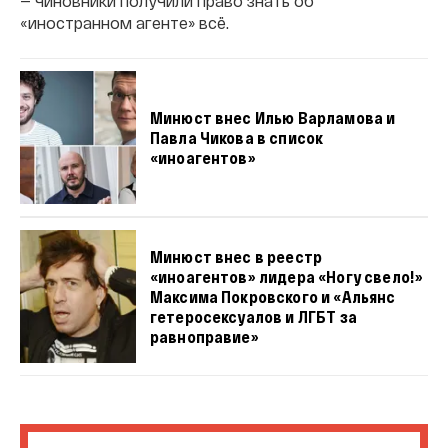
— чиновники получили право знать об
«иностранном агенте» всё.
Минюст внес Илью Варламова и
Павла Чикова в список
«иноагентов»
Минюст внес в реестр
«иноагентов» лидера «Ногу свело!»
Максима Покровского и «Альянс
гетеросексуалов и ЛГБТ за
равноправие»